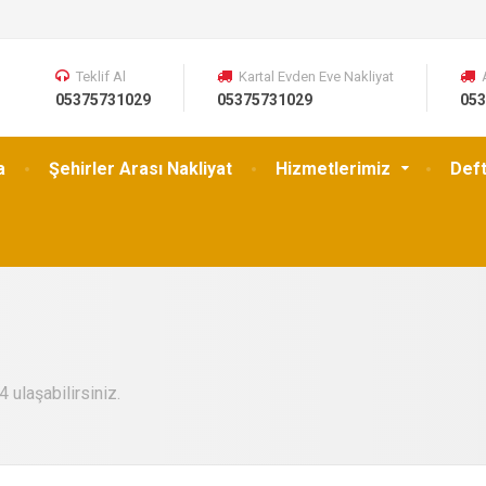
Teklif Al
Kartal Evden Eve Nakliyat
05375731029
05375731029
053
a
Şehirler Arası Nakliyat
Hizmetlerimiz
Def
 ulaşabilirsiniz.