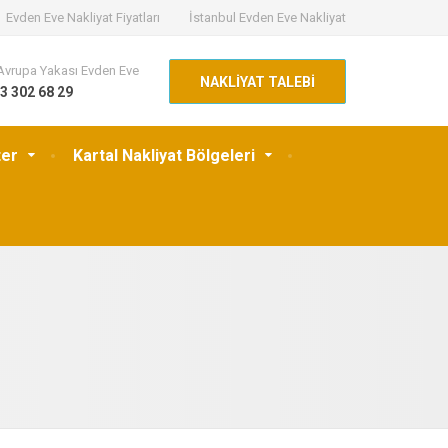
Evden Eve Nakliyat Fiyatları
İstanbul Evden Eve Nakliyat
Avrupa Yakası Evden Eve
NAKLİYAT TALEBİ
3 302 68 29
ter
Kartal Nakliyat Bölgeleri