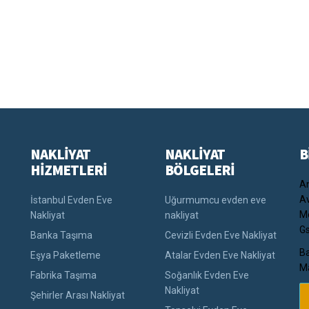
NAKLİYAT
NAKLİYAT
B
HİZMETLERİ
BÖLGELERİ
An
Av
İstanbul Evden Eve
Uğurmumcu evden eve
Me
Nakliyat
nakliyat
Gs
Banka Taşıma
Cevizli Evden Eve Nakliyat
Ba
Eşya Paketleme
Atalar Evden Eve Nakliyat
Ma
Fabrika Taşıma
Soğanlık Evden Eve
Nakliyat
Şehirler Arası Nakliyat