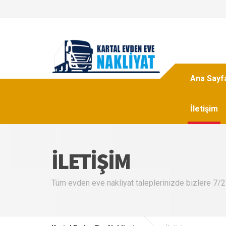
Ana Sayf
İletişim
İLETIŞIM
Tüm evden eve nakliyat taleplerinizde bizlere 7/24