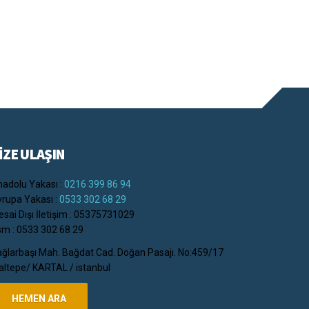
İZE ULAŞIN
adolu Yakası :
0216 399 86 94
rupa Yakası :
0533 302 68 29
sai Dışı İletişim : 05375731029
m : 0533 302 68 29
ğlarbaşı Mah. Bağdat Cad. Doğan Pasajı. No:459/17
ltepe/ KARTAL / istanbul
HEMEN ARA