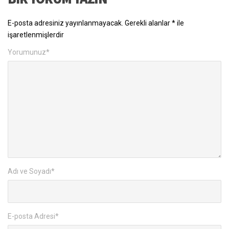
E-posta adresiniz yayınlanmayacak.
Gerekli alanlar
*
ile
işaretlenmişlerdir
Yorumunuz
*
Adı ve Soyadı
*
E-posta Adresi
*