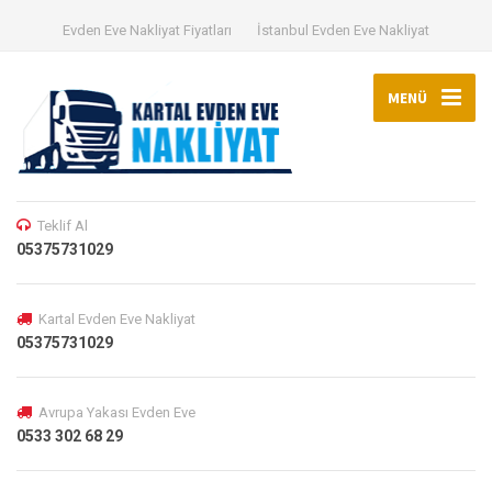
Evden Eve Nakliyat Fiyatları
İstanbul Evden Eve Nakliyat
MENÜ
Teklif Al
05375731029
Kartal Evden Eve Nakliyat
05375731029
Avrupa Yakası Evden Eve
0533 302 68 29