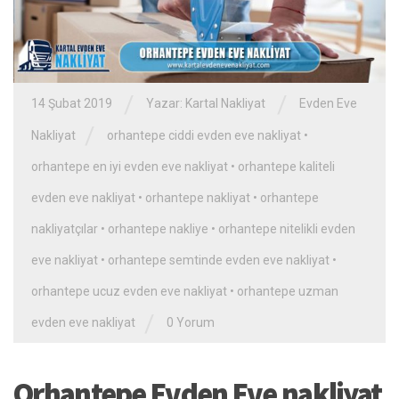
/
/
14 Şubat 2019
Yazar:
Kartal Nakliyat
Evden Eve
/
Nakliyat
orhantepe ciddi evden eve nakliyat
•
orhantepe en iyi evden eve nakliyat
•
orhantepe kaliteli
evden eve nakliyat
•
orhantepe nakliyat
•
orhantepe
nakliyatçılar
•
orhantepe nakliye
•
orhantepe nitelikli evden
eve nakliyat
•
orhantepe semtinde evden eve nakliyat
•
orhantepe ucuz evden eve nakliyat
•
orhantepe uzman
/
evden eve nakliyat
0 Yorum
Orhantepe Evden Eve nakliyat