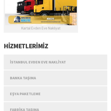
Kartal Evden Eve Nakliyat
HİZMETLERİMİZ
İSTANBUL EVDEN EVE NAKLIYAT
BANKA TAŞIMA
EŞYA PAKETLEME
FABRIKA TAŞIMA