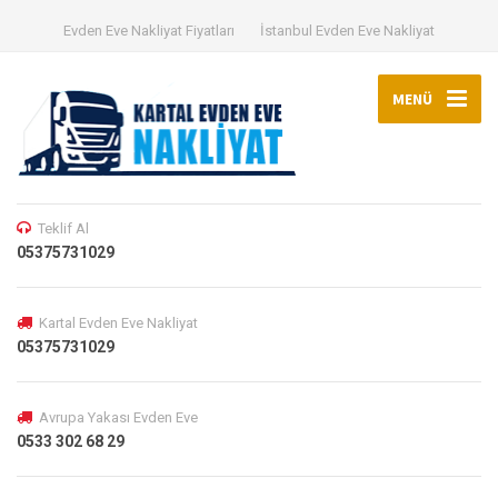
Evden Eve Nakliyat Fiyatları
İstanbul Evden Eve Nakliyat
MENÜ
Teklif Al
05375731029
Kartal Evden Eve Nakliyat
05375731029
Avrupa Yakası Evden Eve
0533 302 68 29