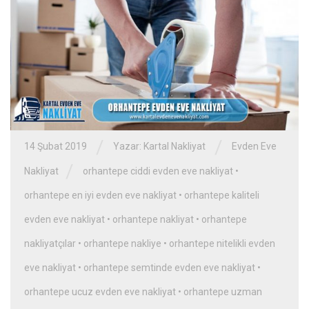
/
/
14 Şubat 2019
Yazar:
Kartal Nakliyat
Evden Eve
/
Nakliyat
orhantepe ciddi evden eve nakliyat
•
orhantepe en iyi evden eve nakliyat
•
orhantepe kaliteli
evden eve nakliyat
•
orhantepe nakliyat
•
orhantepe
nakliyatçılar
•
orhantepe nakliye
•
orhantepe nitelikli evden
eve nakliyat
•
orhantepe semtinde evden eve nakliyat
•
orhantepe ucuz evden eve nakliyat
•
orhantepe uzman