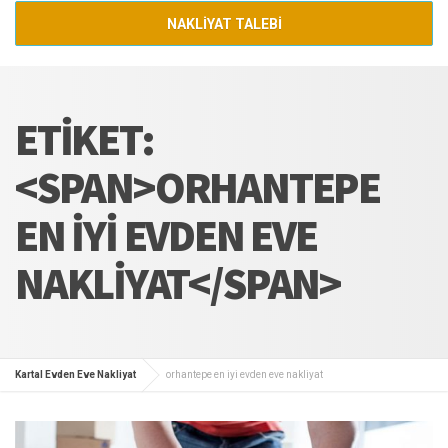
NAKLİYAT TALEBİ
ETIKET:
<SPAN>ORHANTEPE
EN IYI EVDEN EVE
NAKLIYAT</SPAN>
Kartal Evden Eve Nakliyat
orhantepe en iyi evden eve nakliyat