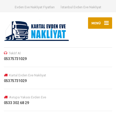
Evden Eve Nakliyat Fiyatları
İstanbul Evden Eve Nakliyat
MENÜ
Teklif Al
05375731029
Kartal Evden Eve Nakliyat
05375731029
Avrupa Yakası Evden Eve
0533 302 68 29