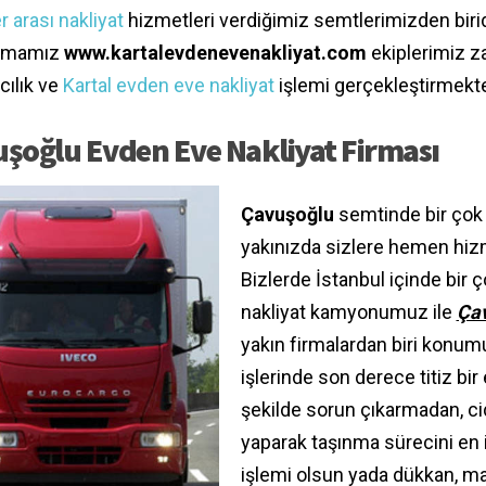
r arası nakliyat
hizmetleri verdiğimiz semtlerimizden birid
irmamız
www.kartalevdenevenakliyat.com
ekiplerimiz z
cılık ve
Kartal evden eve nakliyat
işlemi gerçekleştirmekte
şoğlu Evden Eve Nakliyat Firması
Çavuşoğlu
semtinde bir çok 
yakınızda sizlere hemen hizm
Bizlerde İstanbul içinde bir 
nakliyat kamyonumuz ile
Çav
yakın firmalardan biri konu
işlerinde son derece titiz bir
şekilde sorun çıkarmadan, c
yaparak taşınma sürecini en i
işlemi olsun yada dükkan, ma