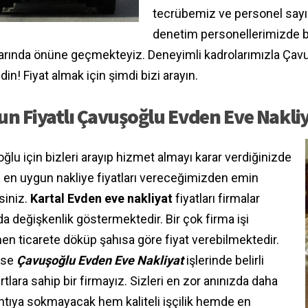
tecrübemiz ve personel say
denetim personellerimizde 
arında önüne geçmekteyiz. Deneyimli kadrolarımızla Çavuş
din! Fiyat almak için şimdi bizi arayın.
n Fiyatlı Çavuşoğlu Evden Eve Nakli
ğlu için bizleri arayıp hizmet almayı karar verdiğinizde
e en uygun nakliye fiyatları vereceğimizden emin
rsiniz.
Kartal Evden eve nakliyat
fiyatları firmalar
da değişkenlik göstermektedir. Bir çok firma işi
n ticarete döküp şahısa göre fiyat verebilmektedir.
 ise
Çavuşoğlu Evden Eve Nakliyat
işlerinde belirli
tlara sahip bir firmayız. Sizleri en zor anınızda daha
ıntıya sokmayacak hem kaliteli işçilik hemde en