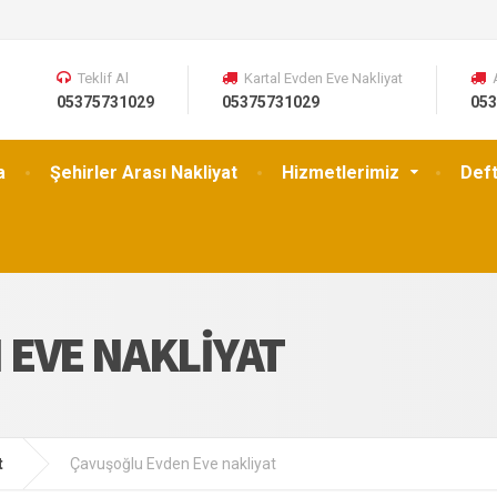
Teklif Al
Kartal Evden Eve Nakliyat
05375731029
05375731029
053
a
Şehirler Arası Nakliyat
Hizmetlerimiz
Def
EVE NAKLIYAT
t
Çavuşoğlu Evden Eve nakliyat