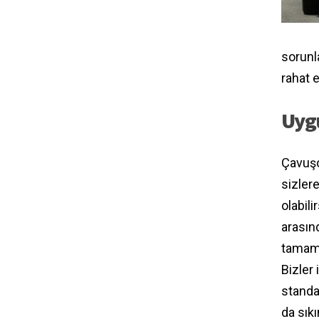
sorunl
rahat e
Uygu
Çavuşo
sizler
olabili
arasın
tamame
Bizler
standar
da sık