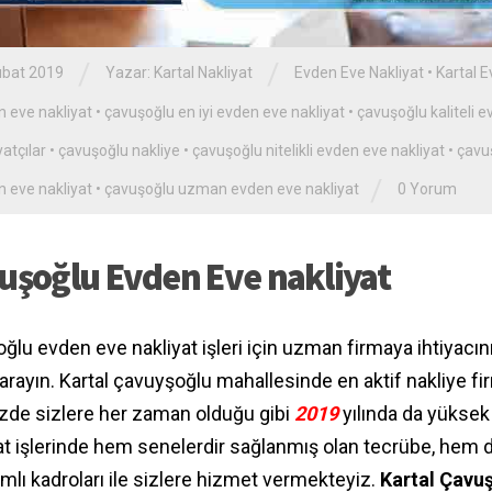
/
/
ubat 2019
Yazar:
Kartal Nakliyat
Evden Eve Nakliyat
•
Kartal E
 eve nakliyat
•
çavuşoğlu en iyi evden eve nakliyat
•
çavuşoğlu kaliteli e
yatçılar
•
çavuşoğlu nakliye
•
çavuşoğlu nitelikli evden eve nakliyat
•
çavu
/
 eve nakliyat
•
çavuşoğlu uzman evden eve nakliyat
0 Yorum
uşoğlu Evden Eve nakliyat
ğlu evden eve nakliyat işleri için uzman firmaya ihtiyacın
 arayın. Kartal çavuyşoğlu mahallesinde en aktif nakliye fi
nizde sizlere her zaman olduğu gibi
2019
yılında da yüksek 
at işlerinde hem senelerdir sağlanmış olan tecrübe, hem d
mlı kadroları ile sizlere hizmet vermekteyiz.
Kartal Çavu