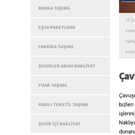
BANKA TAŞIMA
10 Ş
EŞYA PAKETLEME
evden
nakli
FABRIKA TAŞIMA
evden
ŞEHIRLER ARASI NAKLIYAT
Çav
FUAR TAŞIMA
Çavuşo
bizleri
ASKILI TEKSTIL TAŞIMA
işleri
Nakliy
ŞEHIR IÇI NAKLIYAT
donanı