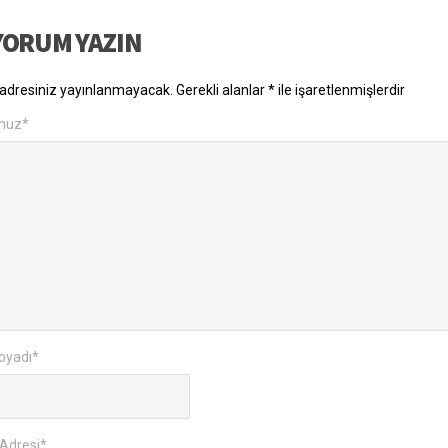
YORUM YAZIN
adresiniz yayınlanmayacak.
Gerekli alanlar
*
ile işaretlenmişlerdir
nuz
*
oyadı
*
Adresi
*