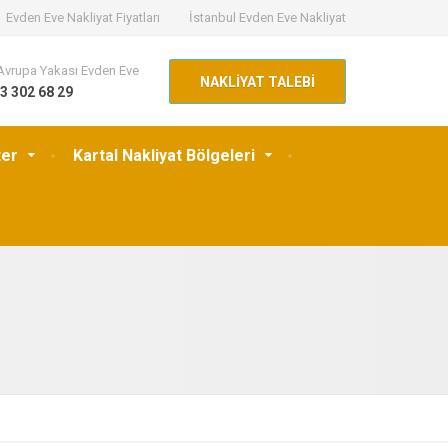
Evden Eve Nakliyat Fiyatları
İstanbul Evden Eve Nakliyat
Avrupa Yakası Evden Eve
NAKLİYAT TALEBİ
3 302 68 29
ter
Kartal Nakliyat Bölgeleri