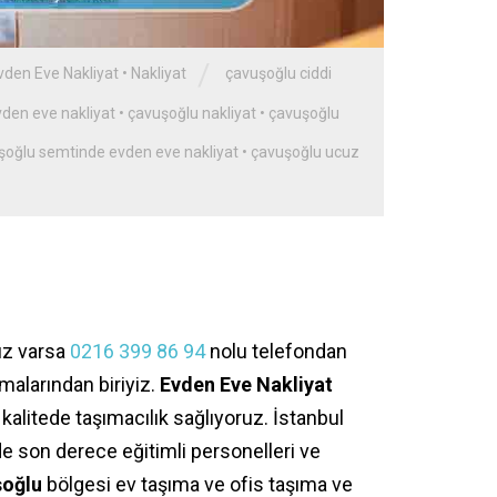
/
vden Eve Nakliyat
•
Nakliyat
çavuşoğlu ciddi
vden eve nakliyat
•
çavuşoğlu nakliyat
•
çavuşoğlu
şoğlu semtinde evden eve nakliyat
•
çavuşoğlu ucuz
ız varsa
0216 399 86 94
nolu telefondan
rmalarından biriyiz.
Evden Eve Nakliyat
kalitede taşımacılık sağlıyoruz. İstanbul
e son derece eğitimli personelleri ve
şoğlu
bölgesi ev taşıma ve ofis taşıma ve