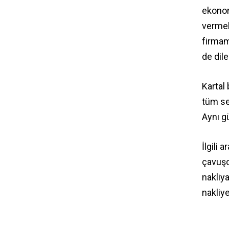
ekonom
vermek
firmam
de dile
Kartal
tüm se
Aynı gü
İlgili 
çavuşo
nakliya
nakliye