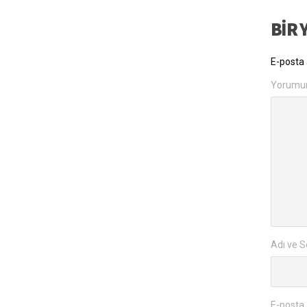
BIR 
E-posta 
Yorumu
Adı ve S
E-posta 