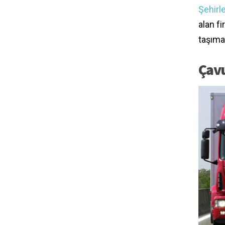
Şehirle
alan f
taşıma
Çavu