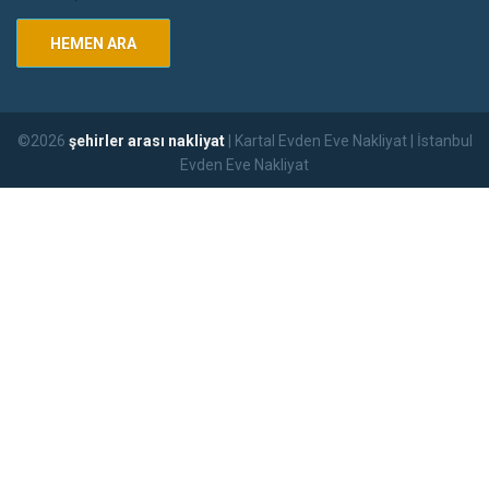
HEMEN ARA
©2026
şehirler arası nakliyat
| Kartal Evden Eve Nakliyat | İstanbul
Evden Eve Nakliyat