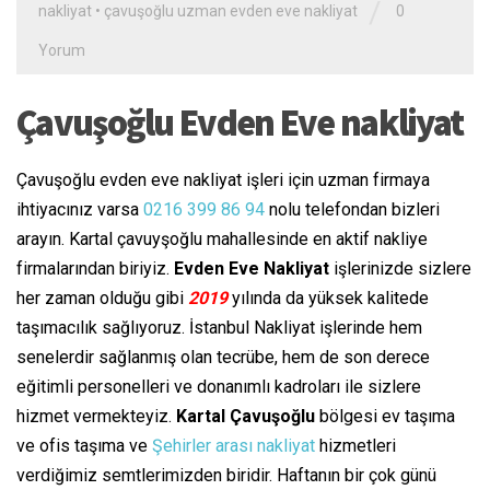
/
nakliyat
•
çavuşoğlu uzman evden eve nakliyat
0
Yorum
Çavuşoğlu Evden Eve nakliyat
Çavuşoğlu evden eve nakliyat işleri için uzman firmaya
ihtiyacınız varsa
0216 399 86 94
nolu telefondan bizleri
arayın. Kartal çavuyşoğlu mahallesinde en aktif nakliye
firmalarından biriyiz.
Evden Eve Nakliyat
işlerinizde sizlere
her zaman olduğu gibi
2019
yılında da yüksek kalitede
taşımacılık sağlıyoruz. İstanbul Nakliyat işlerinde hem
senelerdir sağlanmış olan tecrübe, hem de son derece
eğitimli personelleri ve donanımlı kadroları ile sizlere
hizmet vermekteyiz.
Kartal Çavuşoğlu
bölgesi ev taşıma
ve ofis taşıma ve
Şehirler arası nakliyat
hizmetleri
verdiğimiz semtlerimizden biridir. Haftanın bir çok günü