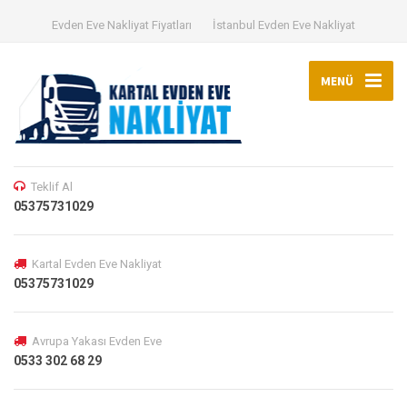
Evden Eve Nakliyat Fiyatları
İstanbul Evden Eve Nakliyat
MENÜ
Teklif Al
05375731029
Kartal Evden Eve Nakliyat
05375731029
Avrupa Yakası Evden Eve
0533 302 68 29