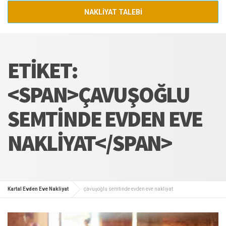
NAKLİYAT TALEBİ
ETIKET:
<SPAN>ÇAVUŞOĞLU
SEMTINDE EVDEN EVE
NAKLIYAT</SPAN>
Kartal Evden Eve Nakliyat
çavuşoğlu semtinde evden eve nakliyat