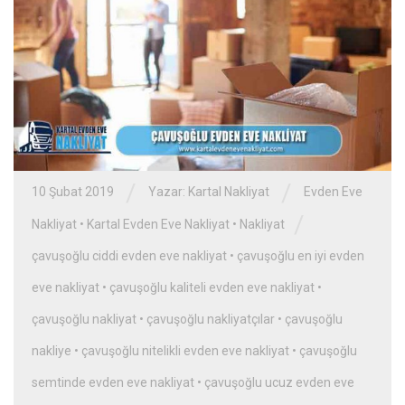
/
/
10 Şubat 2019
Yazar:
Kartal Nakliyat
Evden Eve
/
Nakliyat
•
Kartal Evden Eve Nakliyat
•
Nakliyat
çavuşoğlu ciddi evden eve nakliyat
•
çavuşoğlu en iyi evden
eve nakliyat
•
çavuşoğlu kaliteli evden eve nakliyat
•
çavuşoğlu nakliyat
•
çavuşoğlu nakliyatçılar
•
çavuşoğlu
nakliye
•
çavuşoğlu nitelikli evden eve nakliyat
•
çavuşoğlu
semtinde evden eve nakliyat
•
çavuşoğlu ucuz evden eve