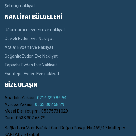
Şehir içi nakliyat
NAKLİYAT BÖLGELERİ
Uğurmumcu evden eve nakliyat
Cevizli Evden Eve Nakliyat
Atalar Evden Eve Nakliyat
Soğanlık Evden Eve Nakliyat
Topselvi Evden Eve Nakliyat
Esentepe Evden Eve nakliyat
BİZE ULAŞIN
Anadolu Yakası :
0216 399 86 94
Avrupa Yakası :
0533 302 68 29
Mesai Dışı İletişim : 05375731029
Gsm : 0533 302 68 29
Bağlarbaşı Mah. Bağdat Cad. Doğan Pasajı. No:459/17 Maltepe/
KARTAL / istanbul