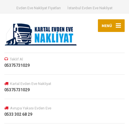
Evden Eve Nakliyat Fiyatları
İstanbul Evden Eve Nakliyat
MENÜ
Teklif Al
05375731029
Kartal Evden Eve Nakliyat
05375731029
Avrupa Yakası Evden Eve
0533 302 68 29