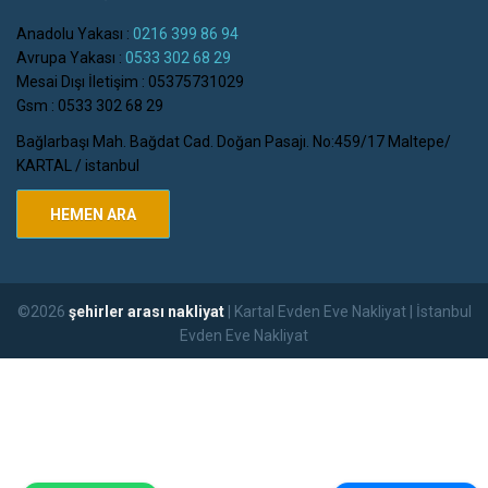
Anadolu Yakası :
0216 399 86 94
Avrupa Yakası :
0533 302 68 29
Mesai Dışı İletişim : 05375731029
Gsm : 0533 302 68 29
Bağlarbaşı Mah. Bağdat Cad. Doğan Pasajı. No:459/17 Maltepe/
KARTAL / istanbul
HEMEN ARA
©2026
şehirler arası nakliyat
| Kartal Evden Eve Nakliyat | İstanbul
Evden Eve Nakliyat