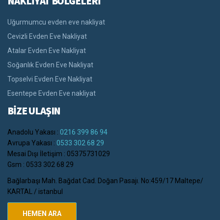
NAKLİYAT BÖLGELERİ
Uğurmumcu evden eve nakliyat
Cevizli Evden Eve Nakliyat
Atalar Evden Eve Nakliyat
Soğanlık Evden Eve Nakliyat
Topselvi Evden Eve Nakliyat
Esentepe Evden Eve nakliyat
BİZE ULAŞIN
Anadolu Yakası :
0216 399 86 94
Avrupa Yakası :
0533 302 68 29
Mesai Dışı İletişim : 05375731029
Gsm : 0533 302 68 29
Bağlarbaşı Mah. Bağdat Cad. Doğan Pasajı. No:459/17 Maltepe/
KARTAL / istanbul
HEMEN ARA