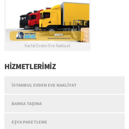
Kartal Evden Eve Nakliyat
HİZMETLERİMİZ
İSTANBUL EVDEN EVE NAKLIYAT
BANKA TAŞIMA
EŞYA PAKETLEME