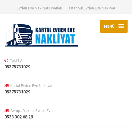
Evden Eve Nakliyat Fiyatları
İstanbul Evden Eve Nakliyat
MENÜ
Teklif Al
05375731029
Kartal Evden Eve Nakliyat
05375731029
Avrupa Yakası Evden Eve
0533 302 68 29