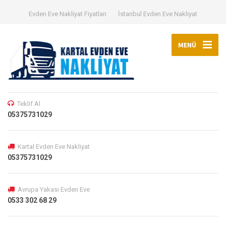
Evden Eve Nakliyat Fiyatları
İstanbul Evden Eve Nakliyat
MENÜ
Teklif Al
05375731029
Kartal Evden Eve Nakliyat
05375731029
Avrupa Yakası Evden Eve
0533 302 68 29