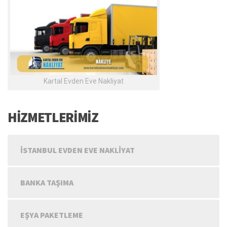
Kartal Evden Eve Nakliyat
HİZMETLERİMİZ
İSTANBUL EVDEN EVE NAKLIYAT
BANKA TAŞIMA
EŞYA PAKETLEME