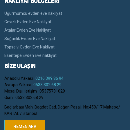
NAKLİYAT BÖLGELERİ
Uğurmumcu evden eve nakliyat
Cevizli Evden Eve Nakliyat
Atalar Evden Eve Nakliyat
Soğanlık Evden Eve Nakliyat
Topselvi Evden Eve Nakliyat
Esentepe Evden Eve nakliyat
BİZE ULAŞIN
Anadolu Yakası :
0216 399 86 94
Avrupa Yakası :
0533 302 68 29
Mesai Dışı İletişim : 05375731029
Gsm : 0533 302 68 29
Bağlarbaşı Mah. Bağdat Cad. Doğan Pasajı. No:459/17 Maltepe/
KARTAL / istanbul
HEMEN ARA