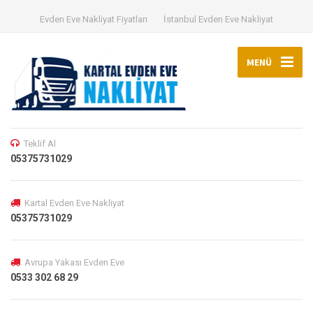
Evden Eve Nakliyat Fiyatları
İstanbul Evden Eve Nakliyat
MENÜ
Teklif Al
05375731029
Kartal Evden Eve Nakliyat
05375731029
Avrupa Yakası Evden Eve
0533 302 68 29