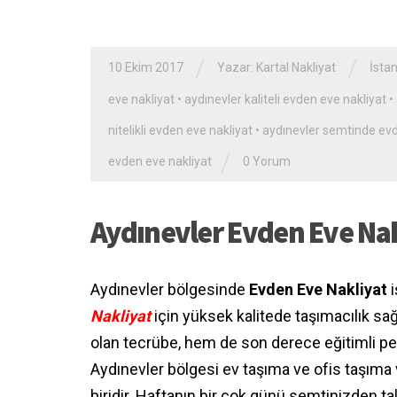
/
/
10 Ekim 2017
Yazar:
Kartal Nakliyat
İstan
eve nakliyat
•
aydınevler kaliteli evden eve nakliyat
•
nitelikli evden eve nakliyat
•
aydınevler semtinde evd
/
evden eve nakliyat
0 Yorum
Aydınevler Evden Eve Nak
Aydınevler bölgesinde
Evden Eve Nakliyat
i
Nakliyat
için yüksek kalitede taşımacılık sa
olan tecrübe, hem de son derece eğitimli per
Aydınevler bölgesi ev taşıma ve ofis taşıma
biridir. Haftanın bir çok günü semtinizden 