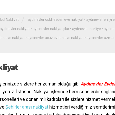
/
bul Nakliyat
aydınevler ciddi evden eve nakliyat
•
aydınevler en iyi 
aydınevler nakliyat
•
aydınevler nakliyatçılar
•
aydınevler nakliye
•
aydıne
en eve nakliyat
•
aydınevler ucuz evden eve nakliyat
•
aydınevler uzma
liyat
şlerinizde sizlere her zaman olduğu gibi
Aydınevler Evde
ğlıyoruz. İstanbul Nakliyat işlerinde hem senelerdir sağla
sonelleri ve donanımlı kadroları ile sizlere hizmet verme
 ve
Şehirler arası nakliyat
hizmetleri verdiğimiz semtlerim
talep alan firmamız www.kartalevdenevenakliyat.com ekipl