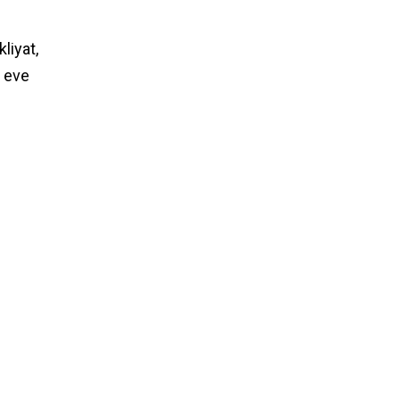
liyat,
n eve