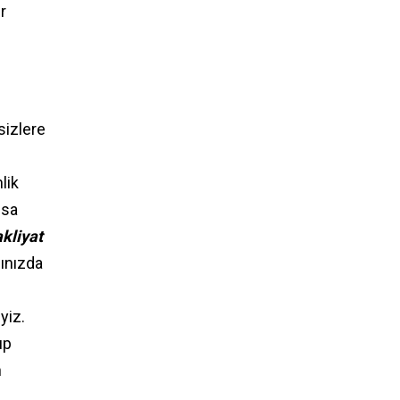
r
sizlere
lik
ısa
kliyat
nınızda
yiz.
ıp
n