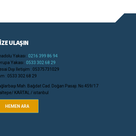
İZE ULAŞIN
adolu Yakası :
0216 399 86 94
rupa Yakası :
0533 302 68 29
sai Dışı İletişim : 05375731029
m : 0533 302 68 29
ğlarbaşı Mah. Bağdat Cad. Doğan Pasajı. No:459/17
ltepe/ KARTAL / istanbul
HEMEN ARA