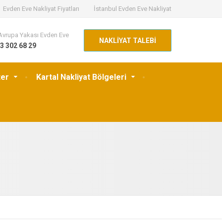
Evden Eve Nakliyat Fiyatları
İstanbul Evden Eve Nakliyat
Avrupa Yakası Evden Eve
NAKLİYAT TALEBİ
3 302 68 29
ter
Kartal Nakliyat Bölgeleri