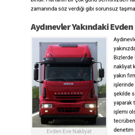
zamanında söz verdiği gibi sorunsuz taşımac
Aydınevler Yakındaki Evden 
Aydınevl
yakınızd
Bizlerde 
nakliyat
yakın fi
işlerinde
şekilde 
yaparak t
işlemi ol
tecrübem
denetim 
Evden Eve Nakliyat