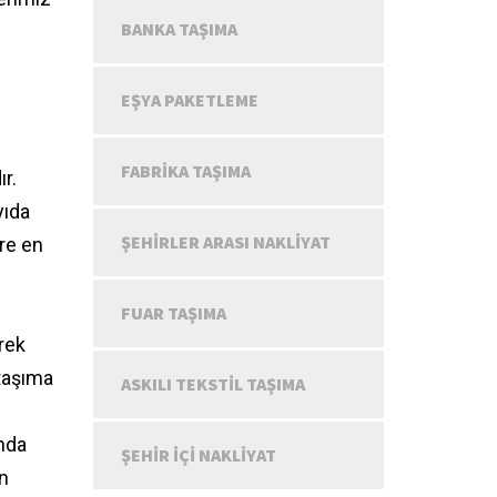
BANKA TAŞIMA
EŞYA PAKETLEME
FABRIKA TAŞIMA
r.
yıda
ŞEHIRLER ARASI NAKLIYAT
ere en
FUAR TAŞIMA
rek
 taşıma
ASKILI TEKSTIL TAŞIMA
nda
ŞEHIR IÇI NAKLIYAT
n