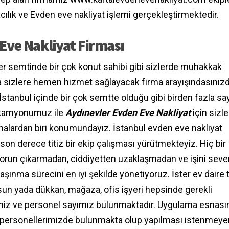
ılık ve Evden eve nakliyat işlemi gerçekleştirmektedir.
Eve Nakliyat Firması
er semtinde bir çok konut sahibi gibi sizlerde muhakkak
a sizlere hemen hizmet sağlayacak firma arayışındasınızdı
İstanbul içinde bir çok semtte olduğu gibi birden fazla sa
 kamyonumuz ile
Aydınevler Evden Eve Nakliyat
için sizl
rmalardan biri konumundayız. İstanbul evden eve nakliyat
 son derece titiz bir ekip çalışması yürütmekteyiz. Hiç bir
sorun çıkarmadan, ciddiyetten uzaklaşmadan ve işini seve
aşınma sürecini en iyi şekilde yönetiyoruz. İster ev daire
sun yada dükkan, mağaza, ofis işyeri hepsinde gerekli
iz ve personel sayımız bulunmaktadır. Uygulama esnası
personellerimizde bulunmakta olup yapılması istenmeye