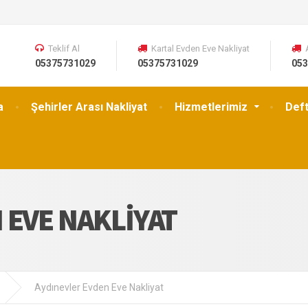
Teklif Al
Kartal Evden Eve Nakliyat
05375731029
05375731029
053
a
Şehirler Arası Nakliyat
Hizmetlerimiz
Def
 EVE NAKLIYAT
Aydınevler Evden Eve Nakliyat