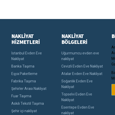
NAKLİYAT
NAKLİYAT
B
HİZMETLERİ
BÖLGELERİ
An
Av
İstanbul Evden Eve
Uğurmumcu evden eve
Me
Nakliyat
nakliyat
Gs
Banka Taşıma
Cevizli Evden Eve Nakliyat
Ba
Eşya Paketleme
Atalar Evden Eve Nakliyat
Ma
Fabrika Taşıma
Soğanlık Evden Eve
Nakliyat
Şehirler Arası Nakliyat
Topselvi Evden Eve
Fuar Taşıma
Nakliyat
Askılı Tekstil Taşıma
Esentepe Evden Eve
Şehir içi nakliyat
nakliyat