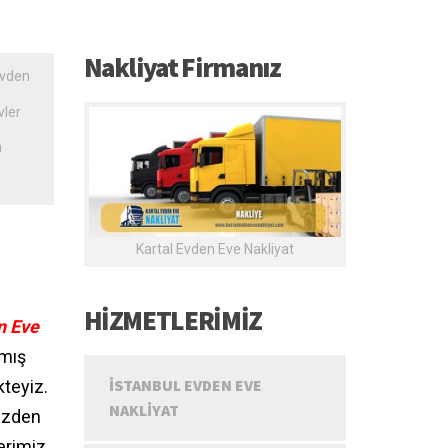
Nakliyat Firmanız
evden
vler
n
Kartal Evden Eve Nakliyat
HİZMETLERİMİZ
n Eve
nmış
İSTANBUL EVDEN EVE
kteyiz.
NAKLIYAT
izden
erimiz