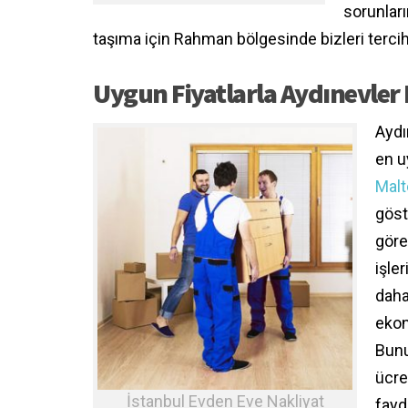
sorunlar
taşıma için Rahman bölgesinde bizleri tercih
Uygun Fiyatlarla Aydınevler
Aydı
en u
Malt
göst
göre
işler
daha
ekon
Bunu
ücre
İstanbul Evden Eve Nakliyat
fayd