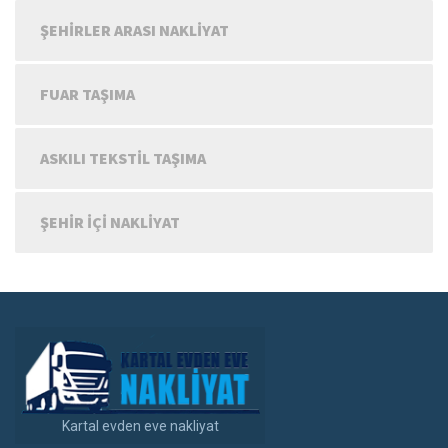
ŞEHIRLER ARASI NAKLIYAT
FUAR TAŞIMA
ASKILI TEKSTIL TAŞIMA
ŞEHIR IÇI NAKLIYAT
Kartal evden eve nakliyat