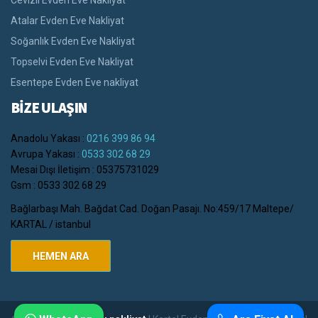
Cevizli Evden Eve Nakliyat
Atalar Evden Eve Nakliyat
Soğanlık Evden Eve Nakliyat
Topselvi Evden Eve Nakliyat
Esentepe Evden Eve nakliyat
BİZE ULAŞIN
Anadolu Yakası :
0216 399 86 94
Avrupa Yakası :
0533 302 68 29
Mesai Dışı İletişim : 05375731029
Gsm : 0533 302 68 29
Bağlarbaşı Mah. Bağdat Cad. Doğan Pasajı. No:459/17 Maltepe/
KARTAL / istanbul
HEMEN ARA