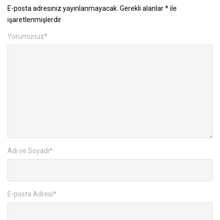
E-posta adresiniz yayınlanmayacak.
Gerekli alanlar
*
ile
işaretlenmişlerdir
Yorumunuz
*
Adı ve Soyadı
*
E-posta Adresi
*