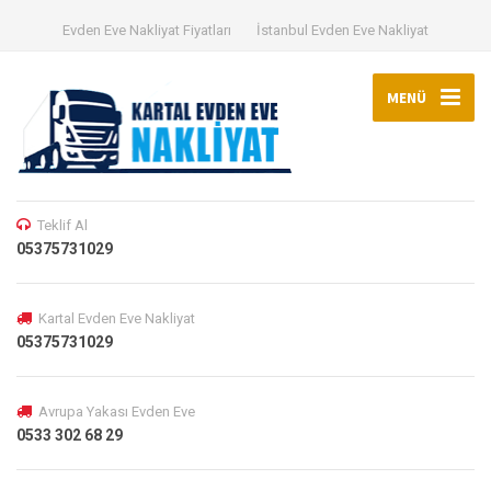
Evden Eve Nakliyat Fiyatları
İstanbul Evden Eve Nakliyat
MENÜ
Teklif Al
05375731029
Kartal Evden Eve Nakliyat
05375731029
Avrupa Yakası Evden Eve
0533 302 68 29