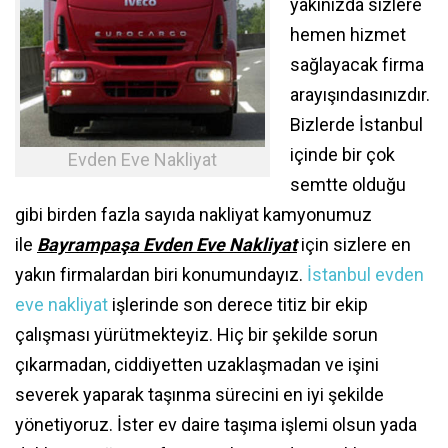
yakınızda sizlere
hemen hizmet
sağlayacak firma
arayışındasınızdır.
Bizlerde İstanbul
içinde bir çok
Evden Eve Nakliyat
semtte olduğu
gibi birden fazla sayıda nakliyat kamyonumuz
ile
Bayrampaşa Evden Eve Nakliyat
için sizlere en
yakın firmalardan biri konumundayız.
İstanbul evden
eve nakliyat
işlerinde son derece titiz bir ekip
çalışması yürütmekteyiz. Hiç bir şekilde sorun
çıkarmadan, ciddiyetten uzaklaşmadan ve işini
severek yaparak taşınma sürecini en iyi şekilde
yönetiyoruz. İster ev daire taşıma işlemi olsun yada