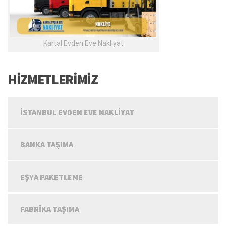
Kartal Evden Eve Nakliyat
HİZMETLERİMİZ
İSTANBUL EVDEN EVE NAKLIYAT
BANKA TAŞIMA
EŞYA PAKETLEME
FABRIKA TAŞIMA