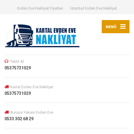
Evden Eve Nakliyat Fiyatları
İstanbul Evden Eve Nakliyat
MENÜ
Teklif Al
05375731029
Kartal Evden Eve Nakliyat
05375731029
Avrupa Yakası Evden Eve
0533 302 68 29