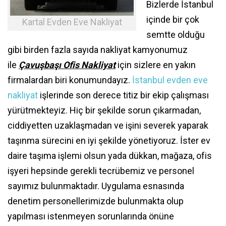
Bizlerde İstanbul
içinde bir çok
Kartal Evden Eve Nakliyat
semtte olduğu
gibi birden fazla sayıda nakliyat kamyonumuz
ile
Çavuşbaşı Ofis Nakliyat
için sizlere en yakın
firmalardan biri konumundayız.
İstanbul evden eve
nakliyat
işlerinde son derece titiz bir ekip çalışması
yürütmekteyiz. Hiç bir şekilde sorun çıkarmadan,
ciddiyetten uzaklaşmadan ve işini severek yaparak
taşınma sürecini en iyi şekilde yönetiyoruz. İster ev
daire taşıma işlemi olsun yada dükkan, mağaza, ofis
işyeri hepsinde gerekli tecrübemiz ve personel
sayımız bulunmaktadır. Uygulama esnasında
denetim personellerimizde bulunmakta olup
yapılması istenmeyen sorunlarında önüne