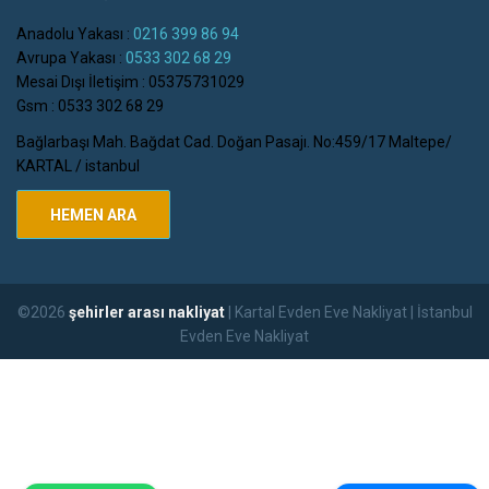
Anadolu Yakası :
0216 399 86 94
Avrupa Yakası :
0533 302 68 29
Mesai Dışı İletişim : 05375731029
Gsm : 0533 302 68 29
Bağlarbaşı Mah. Bağdat Cad. Doğan Pasajı. No:459/17 Maltepe/
KARTAL / istanbul
HEMEN ARA
©2026
şehirler arası nakliyat
| Kartal Evden Eve Nakliyat | İstanbul
Evden Eve Nakliyat