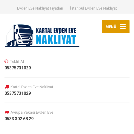
Evden Eve Nakliyat Fiyatları
İstanbul Evden Eve Nakliyat
MENÜ
Teklif Al
05375731029
Kartal Evden Eve Nakliyat
05375731029
Avrupa Yakası Evden Eve
0533 302 68 29