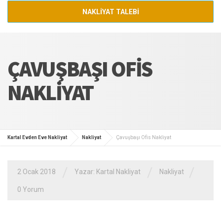
NAKLİYAT TALEBİ
ÇAVUŞBAŞI OFIS
NAKLIYAT
Kartal Evden Eve Nakliyat
Nakliyat
Çavuşbaşı Ofis Nakliyat
/
/
/
2 Ocak 2018
Yazar:
Kartal Nakliyat
Nakliyat
0 Yorum