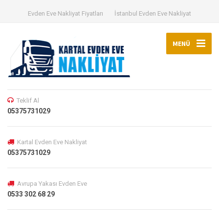
Evden Eve Nakliyat Fiyatları
İstanbul Evden Eve Nakliyat
MENÜ
Teklif Al
05375731029
Kartal Evden Eve Nakliyat
05375731029
Avrupa Yakası Evden Eve
0533 302 68 29