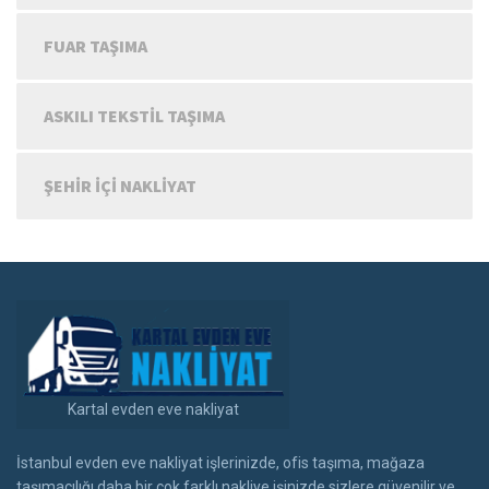
FUAR TAŞIMA
ASKILI TEKSTIL TAŞIMA
ŞEHIR IÇI NAKLIYAT
Kartal evden eve nakliyat
İstanbul evden eve nakliyat işlerinizde, ofis taşıma, mağaza
taşımacılığı daha bir çok farklı nakliye işinizde sizlere güvenilir ve