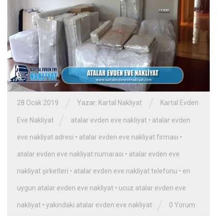
/
/
28 Ocak 2019
Yazar:
Kartal Nakliyat
Kartal Evden
/
Eve Nakliyat
atalar evden eve nakliyat
•
atalar evden
eve nakliyat adresi
•
atalar evden eve nakliyat firması
•
atalar evden eve nakliyat numarası
•
atalar evden eve
nakliyat şirketleri
•
atalar evden eve nakliyat telefonu
•
en
uygun atalar evden eve nakliyat
•
ucuz atalar evden eve
/
nakliyat
•
yakındaki atalar evden eve nakliyat
0 Yorum