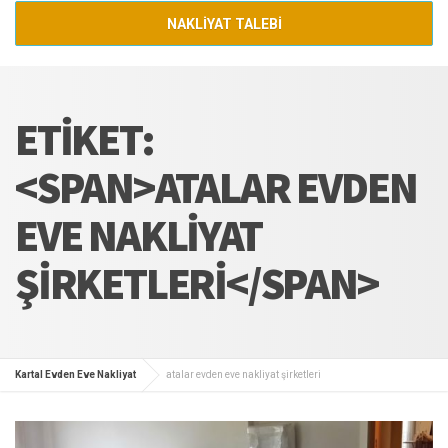
NAKLİYAT TALEBİ
ETIKET:
<SPAN>ATALAR EVDEN
EVE NAKLIYAT
ŞIRKETLERI</SPAN>
Kartal Evden Eve Nakliyat
atalar evden eve nakliyat şirketleri