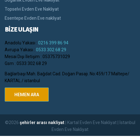
Soğanlık Evden Eve Nakliyat
Topselvi Evden Eve Nakliyat
Esentepe Evden Eve nakliyat
BİZE ULAŞIN
Anadolu Yakası :
0216 399 86 94
Avrupa Yakası :
0533 302 68 29
Mesai Dışı İletişim : 05375731029
Gsm : 0533 302 68 29
Bağlarbaşı Mah. Bağdat Cad. Doğan Pasajı. No:459/17 Maltepe/
KARTAL / istanbul
HEMEN ARA
©2026
şehirler arası nakliyat
| Kartal Evden Eve Nakliyat | İstanbul
Evden Eve Nakliyat