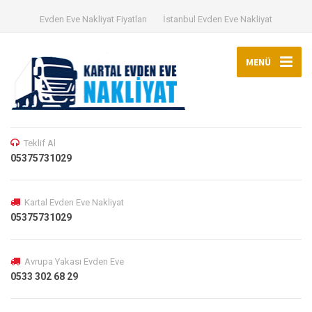
Evden Eve Nakliyat Fiyatları
İstanbul Evden Eve Nakliyat
MENÜ
Teklif Al
05375731029
Kartal Evden Eve Nakliyat
05375731029
Avrupa Yakası Evden Eve
0533 302 68 29