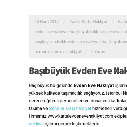
/
/
10 Ekim 2017
Yazar:
Kartal Nakliyat
Evde
evden eve nakliyat
•
başıbüyük kaliteli evden eve nak
başıbüyük nitelikli evden eve nakliyat
•
başıbüyük se
/
uzman evden eve nakliyat
0 Yorum
Başıbüyük Evden Eve Nak
Başıbüyük bölgesinde
Evden Eve Nakliyat
işleri
yüksek kalitede taşımacılık sağlıyoruz. İstanbul 
derece eğitimli personelleri ve donanımlı kadrola
taşıma ve
Şehirler arası nakliyat
hizmetleri verdiği
firmamız www.kartalevdenevenakliyat.com ekipler
nakliyat
işlemi gerçekleştirmektedir.