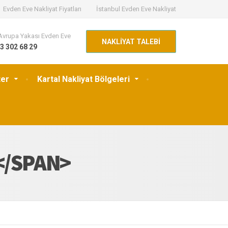
Evden Eve Nakliyat Fiyatları
İstanbul Evden Eve Nakliyat
Avrupa Yakası Evden Eve
NAKLİYAT TALEBİ
3 302 68 29
ter
Kartal Nakliyat Bölgeleri
</SPAN>