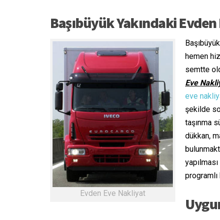
Başıbüyük Yakındaki Evden E
Başıbüyük 
hemen hizm
semtte ol
Eve Nakli
eve nakliy
şekilde s
taşınma sü
dükkan, m
bulunmakt
yapılması
programlı 
Evden Eve Nakliyat
Uygun