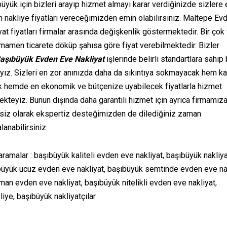
üyük için bizleri arayıp hizmet almayı karar verdiğinizde sizlere 
 nakliye fiyatları vereceğimizden emin olabilirsiniz. Maltepe Ev
yat fiyatları firmalar arasında değişkenlik göstermektedir. Bir çok
amamen ticarete döküp şahısa göre fiyat verebilmektedir. Bizler
aşıbüyük Evden Eve Nakliyat
işlerinde belirli standartlara sahip 
yız. Sizleri en zor anınızda daha da sıkıntıya sokmayacak hem kal
ik hemde en ekonomik ve bütçenize uyabilecek fiyatlarla hizmet
kteyiz. Bunun dışında daha garantili hizmet için ayrıca firmamıza
tsiz olarak ekspertiz desteğimizden de dilediğiniz zaman
lanabilirsiniz.
i aramalar : başıbüyük kaliteli evden eve nakliyat, başıbüyük nakliya
üyük ucuz evden eve nakliyat, başıbüyük semtinde evden eve nak
an evden eve nakliyat, başıbüyük nitelikli evden eve nakliyat,
iye, başıbüyük nakliyatçılar