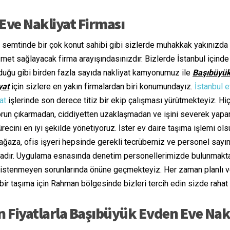
ve Nakliyat Firması
semtinde bir çok konut sahibi gibi sizlerde muhakkak yakınızda 
et sağlayacak firma arayışındasınızdır. Bizlerde İstanbul içinde
duğu gibi birden fazla sayıda nakliyat kamyonumuz ile
Başıbüyü
yat
için sizlere en yakın firmalardan biri konumundayız.
İstanbul 
at
işlerinde son derece titiz bir ekip çalışması yürütmekteyiz. Hiç
orun çıkarmadan, ciddiyetten uzaklaşmadan ve işini severek yapa
recini en iyi şekilde yönetiyoruz. İster ev daire taşıma işlemi ol
ağaza, ofis işyeri hepsinde gerekli tecrübemiz ve personel sayı
adır. Uygulama esnasında denetim personellerimizde bulunmakt
 istenmeyen sorunlarında önüne geçmekteyiz. Her zaman planlı 
bir taşıma için Rahman bölgesinde bizleri tercih edin sizde rahat
 Fiyatlarla Başıbüyük Evden Eve Nak