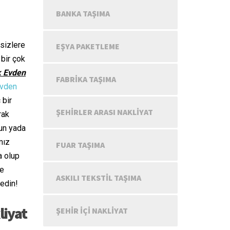
BANKA TAŞIMA
sizlere
EŞYA PAKETLEME
 bir çok
k Evden
FABRIKA TAŞIMA
evden
 bir
ŞEHIRLER ARASI NAKLIYAT
rak
sun yada
mız
FUAR TAŞIMA
a olup
ve
ASKILI TEKSTIL TAŞIMA
 edin!
liyat
ŞEHIR IÇI NAKLIYAT