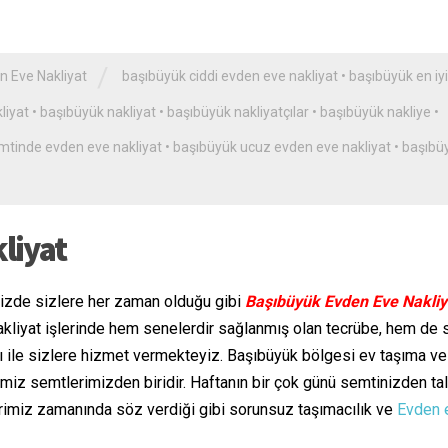
/
n Eve Nakliyat
başıbüyük ciddi evden eve nakliyat
•
başıbüyük en iyi
liyat
•
başıbüyük nakliyat
•
başıbüyük nakliyatçılar
•
başıbüyük nakliye
•
mtinde evden eve nakliyat
•
başıbüyük ucuz evden eve nakliyat
•
başıbü
liyat
nizde sizlere her zaman olduğu gibi
Başıbüyük Evden Eve Nakliy
Nakliyat işlerinde hem senelerdir sağlanmış olan tecrübe, hem de 
rı ile sizlere hizmet vermekteyiz. Başıbüyük bölgesi ev taşıma ve
miz semtlerimizden biridir. Haftanın bir çok günü semtinizden ta
imiz zamanında söz verdiği gibi sorunsuz taşımacılık ve
Evden 