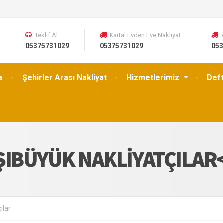
Teklif Al
Kartal Evden Eve Nakliyat
05375731029
05375731029
053
a
Şehirler Arası Nakliyat
Hizmetlerimiz
Def
ŞIBÜYÜK NAKLIYATÇILAR
ılar