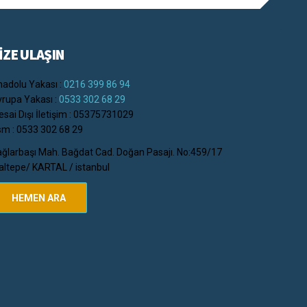
İZE ULAŞIN
adolu Yakası :
0216 399 86 94
rupa Yakası :
0533 302 68 29
sai Dışı İletişim : 05375731029
m : 0533 302 68 29
ğlarbaşı Mah. Bağdat Cad. Doğan Pasajı. No:459/17
ltepe/ KARTAL / istanbul
HEMEN ARA