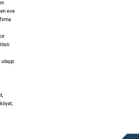
en
den eve
 firma
bir
iteli
 ulaşıp
t,
liyat,