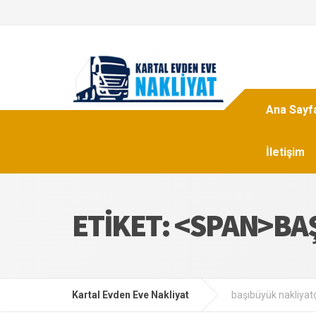
Ana Sayf
İletişim
ETIKET: <SPAN>BA
Kartal Evden Eve Nakliyat
başıbüyük nakliyatç