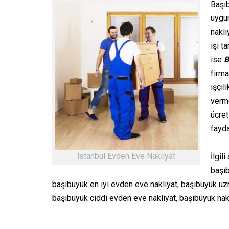
Başıb
uygun
nakli
işi t
ise
B
firma
işçil
verme
ücre
fayda
İstanbul Evden Eve Nakliyat
İlgil
başıb
başıbüyük en iyi evden eve nakliyat, başıbüyük uzm
başıbüyük ciddi evden eve nakliyat, başıbüyük nakl