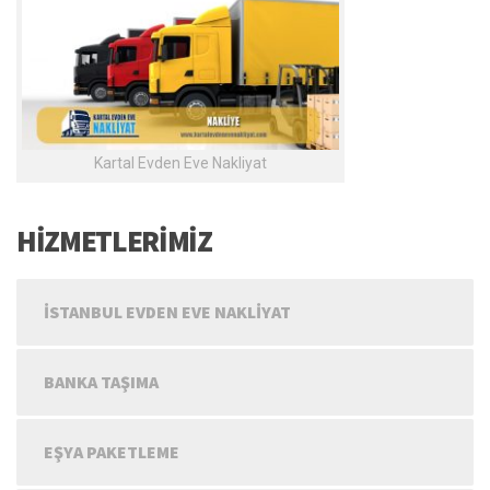
Kartal Evden Eve Nakliyat
HİZMETLERİMİZ
İSTANBUL EVDEN EVE NAKLIYAT
BANKA TAŞIMA
EŞYA PAKETLEME