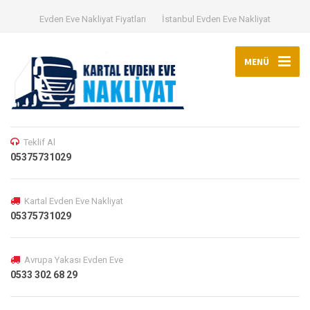
Evden Eve Nakliyat Fiyatları
İstanbul Evden Eve Nakliyat
MENÜ
Teklif Al
05375731029
Kartal Evden Eve Nakliyat
05375731029
Avrupa Yakası Evden Eve
0533 302 68 29