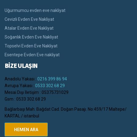
Uğurmumcu evden eve nakliyat
Cevizli Evden Eve Nakliyat
Atalar Evden Eve Nakliyat
Soğanlık Evden Eve Nakliyat
Topselvi Evden Eve Nakliyat
Esentepe Evden Eve nakliyat
BİZE ULAŞIN
Anadolu Yakası :
0216 399 86 94
Avrupa Yakası :
0533 302 68 29
Mesai Dışı İletişim : 05375731029
Gsm : 0533 302 68 29
Bağlarbaşı Mah. Bağdat Cad. Doğan Pasajı. No:459/17 Maltepe/
KARTAL / istanbul
HEMEN ARA