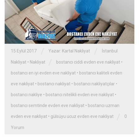
/
/
15 Eylül 2017
Yazar:
Kartal Nakliyat
İstanbul
/
Nakliyat
•
Nakliyat
bostancı ciddi evden eve nakliyat
•
bostancı en iyi evden eve nakliyat
•
bostancı kaliteli evden
eve nakliyat
•
bostancı nakliyat
•
bostancı nakliyatçılar
•
bostancı nakliye
•
bostancı nitelikli evden eve nakliyat
•
bostancı semtinde evden eve nakliyat
•
bostancı uzman
/
evden eve nakliyat
•
gülsüyu ucuz evden eve nakliyat
0
Yorum