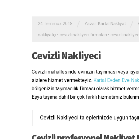
/
/
24 Temmuz 2018
Yazar:
Kartal Nakliyat
nakliyatçı
•
cevizli nakliyeci firmaları
•
cevizli nakliye
Cevizli Nakliyeci
Cevizli mahallesinde evinizin taşınması veya işyeri
sizlere hizmet vermekteyiz.
Kartal Evden Eve Nak
bölgenizin taşımacılık firması olarak hizmet verm
Eşya taşıma dahil bir çok farklı hizmetimiz bulunm
Cevizli Nakliyeci taleplerinizde uygun taşıma
Cevizli profesyonel Nakliyat 