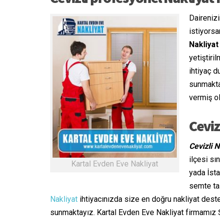
Dairenizi
istiyors
Nakliyat
yetiştir
ihtiyaç d
sunmakta
vermiş ol
Ceviz
Cevizli N
ilçesi sı
Kartal Evden Eve Nakliyat
yada İsta
semte ta
Nakliyat
ihtiyacınızda size en doğru nakliyat dest
sunmaktayız. Kartal Evden Eve Nakliyat firmamız Şe