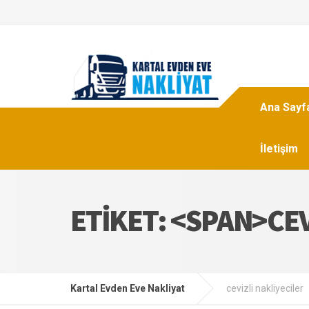
Ana Sayf
İletişim
ETIKET: <SPAN>CE
Kartal Evden Eve Nakliyat
cevizli nakliyeciler