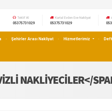
Teklif Al
Kartal Evden Eve Nakliyat
05375731029
05375731029
053
a
Şehirler Arası Nakliyat
Hizmetlerimiz
Def
VIZLI NAKLIYECILER</SP