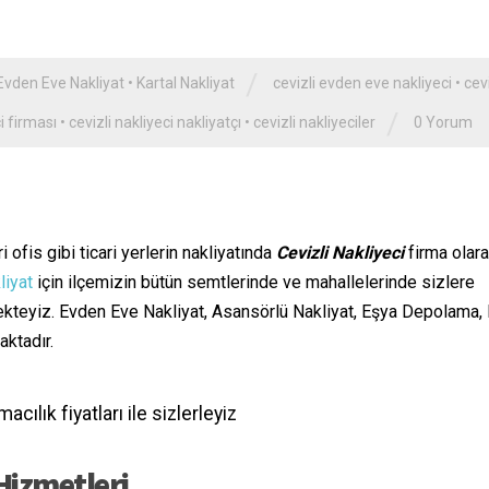
/
Evden Eve Nakliyat
•
Kartal Nakliyat
cevizli evden eve nakliyeci
•
cevi
/
ci firması
•
cevizli nakliyeci nakliyatçı
•
cevizli nakliyeciler
0 Yorum
 ofis gibi ticari yerlerin nakliyatında
Cevizli Nakliyeci
firma olar
liyat
için ilçemizin bütün semtlerinde ve mahallelerinde sizlere
ekteyiz. Evden Eve Nakliyat, Asansörlü Nakliyat, Eşya Depolama,
aktadır.
cılık fiyatları ile sizlerleyiz
Hizmetleri