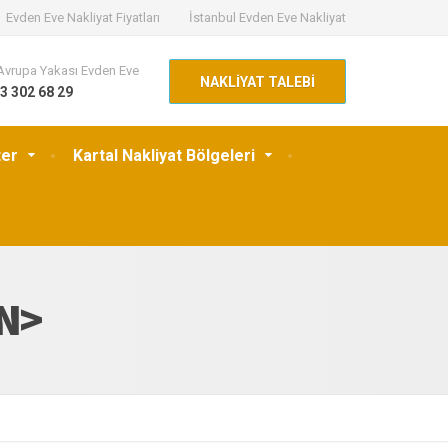
Evden Eve Nakliyat Fiyatları
İstanbul Evden Eve Nakliyat
Avrupa Yakası Evden Eve
NAKLİYAT TALEBİ
3 302 68 29
ter
Kartal Nakliyat Bölgeleri
AN>