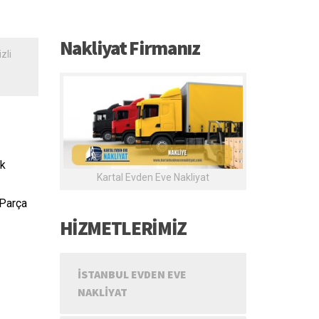
Nakliyat Firmanız
zli
ak
Kartal Evden Eve Nakliyat
 Parça
HİZMETLERİMİZ
İSTANBUL EVDEN EVE
NAKLIYAT