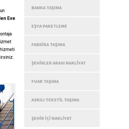
BANKA TAŞIMA
sun
den Eve
EŞYA PAKETLEME
ontaja
hizmet
FABRIKA TAŞIMA
 hizmeti
rsiniz.
ŞEHIRLER ARASI NAKLIYAT
FUAR TAŞIMA
ASKILI TEKSTIL TAŞIMA
ŞEHIR IÇI NAKLIYAT