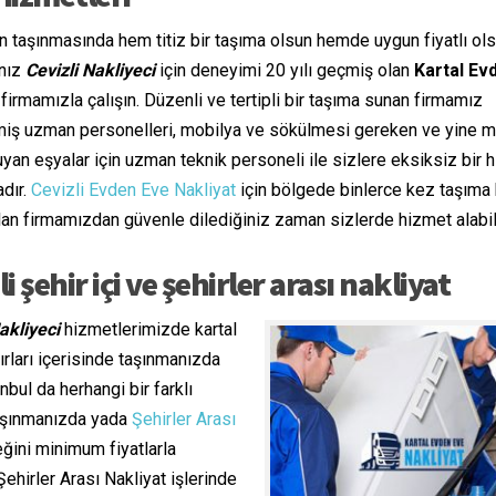
n taşınmasında hem titiz bir taşıma olsun hemde uygun fiyatlı ol
anız
Cevizli Nakliyeci
için deneyimi 20 yılı geçmiş olan
Kartal Ev
firmamızla çalışın. Düzenli ve tertipli bir taşıma sunan firmamız
ilmiş uzman personelleri, mobilya ve sökülmesi gereken ve yine m
uyan eşyalar için uzman teknik personeli ile sizlere eksiksiz bir 
dır.
Cevizli Evden Eve Nakliyat
için bölgede binlerce kez taşıma
an firmamızdan güvenle dilediğiniz zaman sizlerde hizmet alabili
li şehir içi ve şehirler arası nakliyat
akliyeci
hizmetlerimizde kartal
nırları içerisinde taşınmanızda
nbul da herhangi bir farklı
şınmanızda yada
Şehirler Arası
eğini minimum fiyatlarla
hirler Arası Nakliyat işlerinde