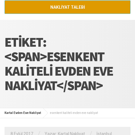
NAKLİYAT TALEBİ
ETIKET:
<SPAN>ESENKENT
KALITELI EVDEN EVE
NAKLIYAT</SPAN>
Kartal Evden Eve Nakliyat
esenkent kaliteli evden eve nakliyat
/
/
8 Eylül 2017
Yazar:
Kartal Nakliyat
İstanbul