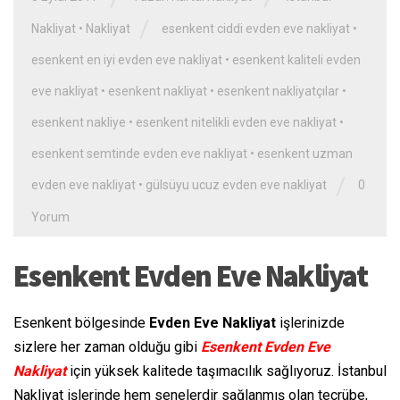
/
Nakliyat
•
Nakliyat
esenkent ciddi evden eve nakliyat
•
esenkent en iyi evden eve nakliyat
•
esenkent kaliteli evden
eve nakliyat
•
esenkent nakliyat
•
esenkent nakliyatçılar
•
esenkent nakliye
•
esenkent nitelikli evden eve nakliyat
•
esenkent semtinde evden eve nakliyat
•
esenkent uzman
/
evden eve nakliyat
•
gülsüyu ucuz evden eve nakliyat
0
Yorum
Esenkent Evden Eve Nakliyat
Esenkent bölgesinde
Evden Eve Nakliyat
işlerinizde
sizlere her zaman olduğu gibi
Esenkent Evden Eve
Nakliyat
için yüksek kalitede taşımacılık sağlıyoruz. İstanbul
Nakliyat işlerinde hem senelerdir sağlanmış olan tecrübe,