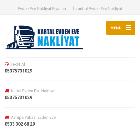
Evden Eve Nakliyat Fiyatları
İstanbul Evden Eve Nakliyat
MENÜ
Teklif Al
05375731029
Kartal Evden Eve Nakliyat
05375731029
Avrupa Yakası Evden Eve
0533 302 68 29