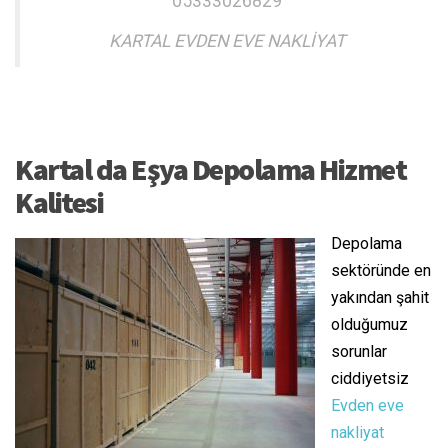
05333026829
KARTAL EVDEN EVE NAKLİYAT
Kartal da Eşya Depolama Hizmet
Kalitesi
Depolama
sektöründe en
yakından şahit
olduğumuz
sorunlar
ciddiyetsiz
Evden eve
nakliyat