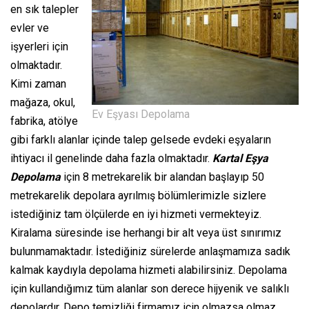
en sık talepler
evler ve
işyerleri için
olmaktadır.
Kimi zaman
mağaza, okul,
Ev Eşyası Depolama
fabrika, atölye
gibi farklı alanlar içinde talep gelsede evdeki eşyaların
ihtiyacı il genelinde daha fazla olmaktadır.
Kartal Eşya
Depolama
için 8 metrekarelik bir alandan başlayıp 50
metrekarelik depolara ayrılmış bölümlerimizle sizlere
istediğiniz tam ölçülerde en iyi hizmeti vermekteyiz.
Kiralama süresinde ise herhangi bir alt veya üst sınırımız
bulunmamaktadır. İstediğiniz sürelerde anlaşmamıza sadık
kalmak kaydıyla depolama hizmeti alabilirsiniz. Depolama
için kullandığımız tüm alanlar son derece hijyenik ve salıklı
depolardır. Depo temizliği firmamız için olmazsa olmaz