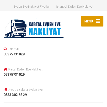
Evden Eve Nakliyat Fiyatları
İstanbul Evden Eve Nakliyat
MENÜ
Teklif Al
05375731029
Kartal Evden Eve Nakliyat
05375731029
Avrupa Yakası Evden Eve
0533 302 68 29