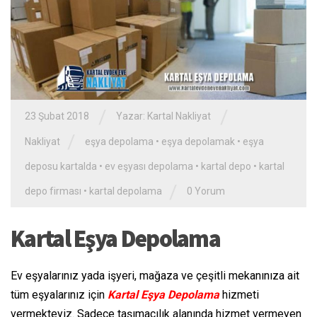
/
/
23 Şubat 2018
Yazar:
Kartal Nakliyat
/
Nakliyat
eşya depolama
•
eşya depolamak
•
eşya
deposu kartalda
•
ev eşyası depolama
•
kartal depo
•
kartal
/
depo firması
•
kartal depolama
0 Yorum
Kartal Eşya Depolama
Ev eşyalarınız yada işyeri, mağaza ve çeşitli mekanınıza ait
tüm eşyalarınız için
Kartal Eşya Depolama
hizmeti
vermekteyiz. Sadece taşımacılık alanında hizmet vermeyen