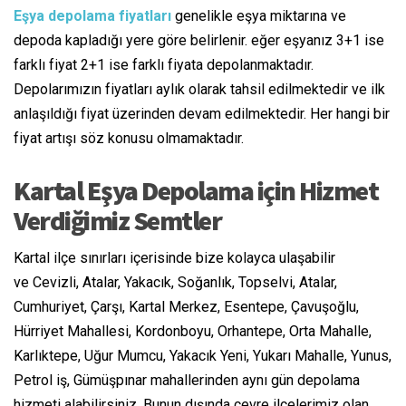
Eşya depolama fiyatları
genelikle eşya miktarına ve
depoda kapladığı yere göre belirlenir. eğer eşyanız 3+1 ise
farklı fiyat 2+1 ise farklı fiyata depolanmaktadır.
Depolarımızın fiyatları aylık olarak tahsil edilmektedir ve ilk
anlaşıldığı fiyat üzerinden devam edilmektedir. Her hangi bir
fiyat artışı söz konusu olmamaktadır.
Kartal Eşya Depolama için Hizmet
Verdiğimiz Semtler
Kartal ilçe sınırları içerisinde bize kolayca ulaşabilir
ve Cevizli, Atalar, Yakacık, Soğanlık, Topselvi, Atalar,
Cumhuriyet, Çarşı, Kartal Merkez, Esentepe, Çavuşoğlu,
Hürriyet Mahallesi, Kordonboyu, Orhantepe, Orta Mahalle,
Karlıktepe, Uğur Mumcu, Yakacık Yeni, Yukarı Mahalle, Yunus,
Petrol iş, Gümüşpınar mahallerinden aynı gün depolama
hizmeti alabilirsiniz. Bunun dışında çevre ilçelerimiz olan