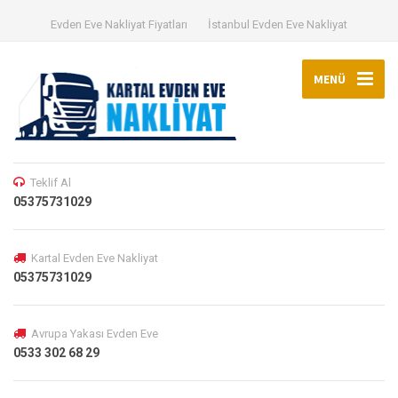
Evden Eve Nakliyat Fiyatları
İstanbul Evden Eve Nakliyat
MENÜ
Teklif Al
05375731029
Kartal Evden Eve Nakliyat
05375731029
Avrupa Yakası Evden Eve
0533 302 68 29