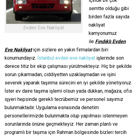
içinde bir çok
semtte olduğu gibi
birden fazla sayıda
nakliyat
Evden Eve Nakliyat
kamyonumuz
ile
Fındıklı Evden
Eve Nakliyat
için sizlere en yakın firmalardan biri
konumundayız.
İstanbul evden eve nakliyat
işlerinde son
derece titiz bir ekip çalışması yürütmekteyiz. Hiç bir şekilde
sorun çıkarmadan, ciddiyetten uzaklaşmadan ve işini
severek yaparak taşınma sürecini en iyi şekilde yönetiyoruz.
İster ev daire taşıma işlemi olsun yada dükkan, mağaza, ofis
işyeri hepsinde gerekli tecrübemiz ve personel sayımız
bulunmaktadır. Uygulama esnasında denetim
personellerimizde bulunmakta olup yapılması istenmeyen
sorunlarında önüne geçmekteyiz. Her zaman planlı ve
programlı bir taşıma için Rahman bölgesinde bizleri tercih