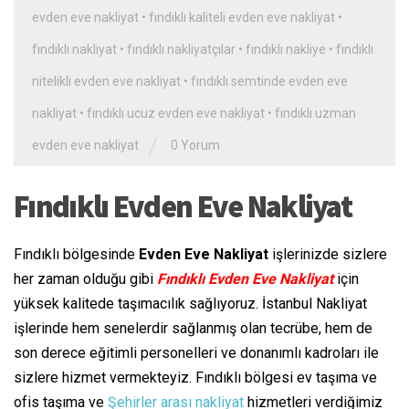
evden eve nakliyat
•
fındıklı kaliteli evden eve nakliyat
•
fındıklı nakliyat
•
fındıklı nakliyatçılar
•
fındıklı nakliye
•
fındıklı
nitelikli evden eve nakliyat
•
fındıklı semtinde evden eve
nakliyat
•
fındıklı ucuz evden eve nakliyat
•
fındıklı uzman
/
evden eve nakliyat
0 Yorum
Fındıklı Evden Eve Nakliyat
Fındıklı bölgesinde
Evden Eve Nakliyat
işlerinizde sizlere
her zaman olduğu gibi
Fındıklı Evden Eve Nakliyat
için
yüksek kalitede taşımacılık sağlıyoruz. İstanbul Nakliyat
işlerinde hem senelerdir sağlanmış olan tecrübe, hem de
son derece eğitimli personelleri ve donanımlı kadroları ile
sizlere hizmet vermekteyiz. Fındıklı bölgesi ev taşıma ve
ofis taşıma ve
Şehirler arası nakliyat
hizmetleri verdiğimiz