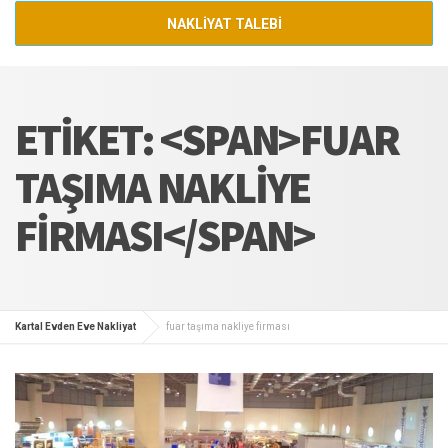
NAKLİYAT TALEBİ
ETIKET: <SPAN>FUAR
TAŞIMA NAKLIYE
FIRMASI</SPAN>
Kartal Evden Eve Nakliyat
fuar taşıma nakliye firması