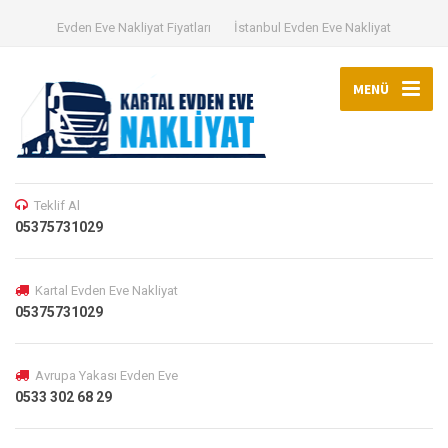
Evden Eve Nakliyat Fiyatları
İstanbul Evden Eve Nakliyat
MENÜ
Teklif Al
05375731029
Kartal Evden Eve Nakliyat
05375731029
Avrupa Yakası Evden Eve
0533 302 68 29