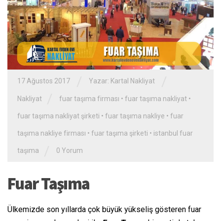
/
/
17 Ağustos 2017
Yazar:
Kartal Nakliyat
/
Nakliyat
fuar taşıma firması
•
fuar taşıma nakliyat
•
fuar taşıma nakliyat şirketi
•
fuar taşıma nakliye
•
fuar
taşıma nakliye firması
•
fuar taşıma şirketi
•
istanbul fuar
/
taşıma
0 Yorum
Fuar Taşıma
Ülkemizde son yıllarda çok büyük yükseliş gösteren fuar