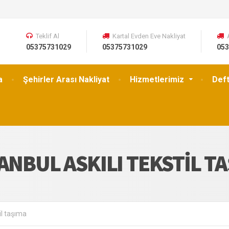
Teklif Al
Kartal Evden Eve Nakliyat
05375731029
05375731029
053
a
Şehirler Arası Nakliyat
Hizmetlerimiz
Def
ANBUL ASKILI TEKSTIL T
til taşıma