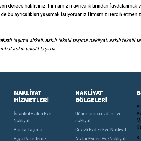
son derece haklısınız. Firmamızın ayrıcalıklarından faydalanmak 
z de bu ayrıcalıkları yaşamak istiyorsanız firmamızı tercih etmeniz
tekstil taşıma şirketi, askılı tekstil taşıma nakliyat, askılı tekstil 
anbul askılı tekstil taşıma
NAKLİYAT
NAKLİYAT
B
HİZMETLERİ
BÖLGELERİ
An
Av
İstanbul Evden Eve
Uğurmumcu evden eve
Me
Nakliyat
nakliyat
Gs
Banka Taşıma
Cevizli Evden Eve Nakliyat
Ba
Eşya Paketleme
Atalar Evden Eve Nakliyat