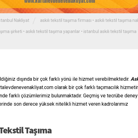
/
stanbul Nakliyat
askılı tekstil taşıma firması
•
askılı tekstil taşıma na
taşıma şirketi
•
askılı tekstil taşıma yapanlar
•
istanbul askılı tekstil taşıma
ldiğiniz dışında bir çok farklı yönü ile hizmet verebilmektedir.
Ask
talevdenevenakliyat.com olarak bir çok farklı taçımacılık hizmet
 içinde farklı çözümlerimiz bulunmaktadır. Geçmiş ve tecrübe dene
rinde son derece yüksek nitelikli hizmet veren kadrolarımız
 Tekstil Taşıma