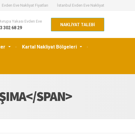
Evden Eve Nakliyat Fiyatları
İstanbul Evden Eve Nakliyat
Avrupa Yakası Evden Eve
NAKLİYAT TALEBİ
3 302 68 29
ter
Kartal Nakliyat Bölgeleri
AŞIMA</SPAN>