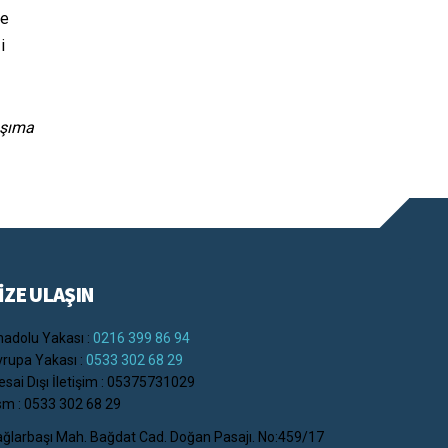
ve
i
taşıma
İZE ULAŞIN
adolu Yakası :
0216 399 86 94
rupa Yakası :
0533 302 68 29
sai Dışı İletişim : 05375731029
m : 0533 302 68 29
ğlarbaşı Mah. Bağdat Cad. Doğan Pasajı. No:459/17