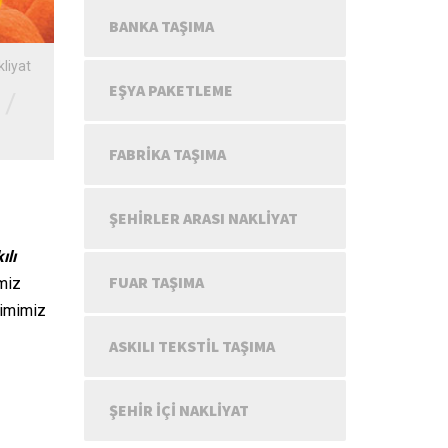
BANKA TAŞIMA
kliyat
EŞYA PAKETLEME
/
FABRIKA TAŞIMA
ŞEHIRLER ARASI NAKLIYAT
ılı
FUAR TAŞIMA
imiz
yimimiz
ASKILI TEKSTIL TAŞIMA
ŞEHIR IÇI NAKLIYAT