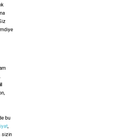
ık
ıma
Siz
imdiye
vam
.
il
on,
de bu
iyat
,
 sizin