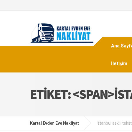
Ana Sayf
İletişim
ETIKET: <SPAN>IST
Kartal Evden Eve Nakliyat
istanbul askılı teks