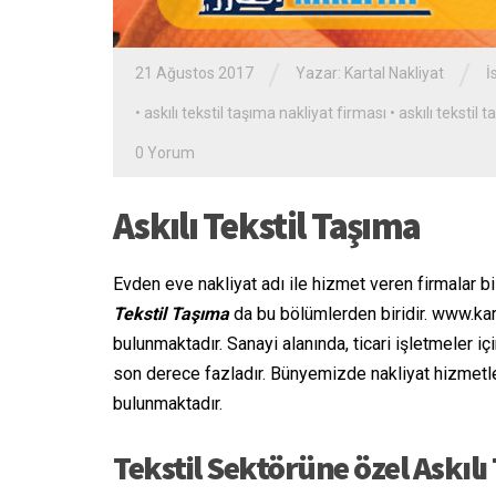
/
/
21 Ağustos 2017
Yazar:
Kartal Nakliyat
İ
•
askılı tekstil taşıma nakliyat firması
•
askılı tekstil 
0 Yorum
Askılı Tekstil Taşıma
Evden eve nakliyat adı ile hizmet veren firmalar bi
Tekstil Taşıma
da bu bölümlerden biridir. www.kar
bulunmaktadır. Sanayi alanında, ticari işletmeler
son derece fazladır. Bünyemizde nakliyat hizmetle
bulunmaktadır.
Tekstil Sektörüne özel Askılı