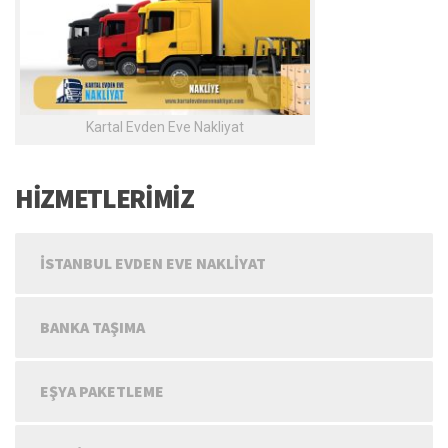
Kartal Evden Eve Nakliyat
HİZMETLERİMİZ
İSTANBUL EVDEN EVE NAKLIYAT
BANKA TAŞIMA
EŞYA PAKETLEME