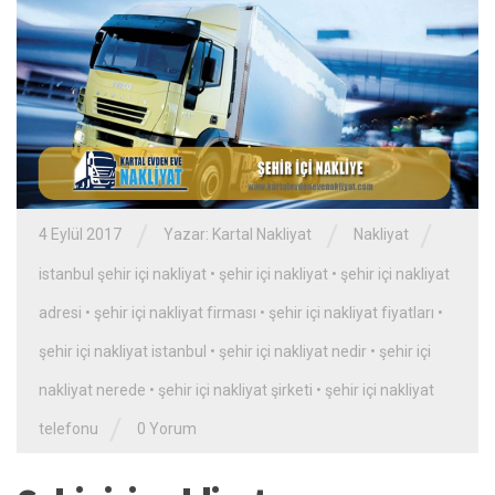
/
/
/
4 Eylül 2017
Yazar:
Kartal Nakliyat
Nakliyat
istanbul şehir içi nakliyat
•
şehir içi nakliyat
•
şehir içi nakliyat
adresi
•
şehir içi nakliyat firması
•
şehir içi nakliyat fiyatları
•
şehir içi nakliyat istanbul
•
şehir içi nakliyat nedir
•
şehir içi
nakliyat nerede
•
şehir içi nakliyat şirketi
•
şehir içi nakliyat
/
telefonu
0 Yorum