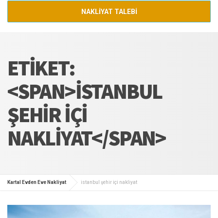
NAKLİYAT TALEBİ
ETIKET:
<SPAN>ISTANBUL
ŞEHIR IÇI
NAKLIYAT</SPAN>
Kartal Evden Eve Nakliyat
istanbul şehir içi nakliyat