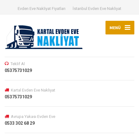
Evden Eve Nakliyat Fiyatları
İstanbul Evden Eve Nakliyat
MENÜ
Teklif Al
05375731029
Kartal Evden Eve Nakliyat
05375731029
Avrupa Yakası Evden Eve
0533 302 68 29