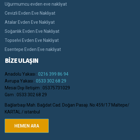
Uğurmumcu evden eve nakliyat
Cevizli Evden Eve Nakliyat
Atalar Evden Eve Nakliyat
Soğanlık Evden Eve Nakliyat
Topselvi Evden Eve Nakliyat
Esentepe Evden Eve nakliyat
BİZE ULAŞIN
Anadolu Yakası :
0216 399 86 94
Avrupa Yakası :
0533 302 68 29
Mesai Dışı İletişim : 05375731029
Gsm : 0533 302 68 29
Bağlarbaşı Mah. Bağdat Cad. Doğan Pasajı. No:459/17 Maltepe/
KARTAL / istanbul
HEMEN ARA