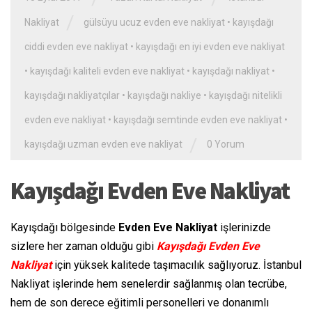
/
Nakliyat
gülsüyu ucuz evden eve nakliyat
•
kayışdağı
ciddi evden eve nakliyat
•
kayışdağı en iyi evden eve nakliyat
•
kayışdağı kaliteli evden eve nakliyat
•
kayışdağı nakliyat
•
kayışdağı nakliyatçılar
•
kayışdağı nakliye
•
kayışdağı nitelikli
evden eve nakliyat
•
kayışdağı semtinde evden eve nakliyat
•
/
kayışdağı uzman evden eve nakliyat
0 Yorum
Kayışdağı Evden Eve Nakliyat
Kayışdağı bölgesinde
Evden Eve Nakliyat
işlerinizde
sizlere her zaman olduğu gibi
Kayışdağı Evden Eve
Nakliyat
için yüksek kalitede taşımacılık sağlıyoruz. İstanbul
Nakliyat işlerinde hem senelerdir sağlanmış olan tecrübe,
hem de son derece eğitimli personelleri ve donanımlı