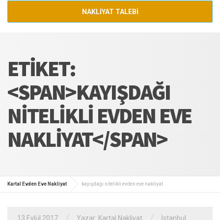
NAKLİYAT TALEBİ
ETIKET:
<SPAN>KAYIŞDAĞI
NITELIKLI EVDEN EVE
NAKLIYAT</SPAN>
Kartal Evden Eve Nakliyat
kayışdağı nitelikli evden eve nakliyat
/
/
13 Eylül 2017
Yazar:
Kartal Nakliyat
İstanbul