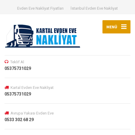
Evden Eve Nakliyat Fiyatları
İstanbul Evden Eve Nakliyat
MENÜ
Teklif Al
05375731029
Kartal Evden Eve Nakliyat
05375731029
Avrupa Yakası Evden Eve
0533 302 68 29