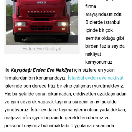
firma
arayışındasınızdır.
Bizlerde İstanbul
içinde bir çok
semtte olduğu gibi
birden fazla sayıda
Evden Eve Nakliyat
nakliyat
kamyonumuz
ile
Kayışdağı Evden Eve Nakliyat
için sizlere en yakın
firmalardan biri konumundayız.
İstanbul evden eve nakliyat
işlerinde son derece titiz bir ekip çalışması yürütmekteyiz.
Hiç bir şekilde sorun çıkarmadan, ciddiyetten uzaklaşmadan
ve işini severek yaparak taşınma sürecini en iyi şekilde
yönetiyoruz. İster ev daire taşıma işlemi olsun yada dükkan,
mağaza, ofis işyeri hepsinde gerekli tecrübemiz ve
personel sayımız bulunmaktadır. Uygulama esnasında