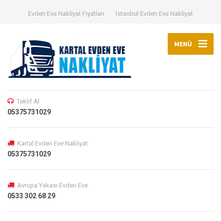
Evden Eve Nakliyat Fiyatları
İstanbul Evden Eve Nakliyat
MENÜ
Teklif Al
05375731029
Kartal Evden Eve Nakliyat
05375731029
Avrupa Yakası Evden Eve
0533 302 68 29