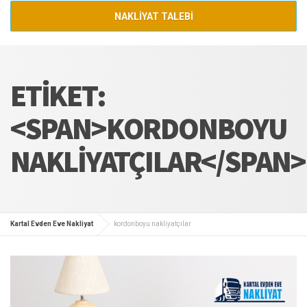
NAKLİYAT TALEBİ
ETIKET:
<SPAN>KORDONBOYU
NAKLIYATÇILAR</SPAN>
Kartal Evden Eve Nakliyat
kordonboyu nakliyatçılar