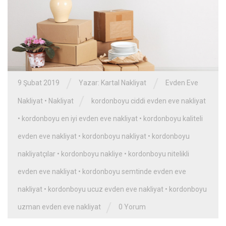
/
/
9 Şubat 2019
Yazar:
Kartal Nakliyat
Evden Eve
/
Nakliyat
•
Nakliyat
kordonboyu ciddi evden eve nakliyat
•
kordonboyu en iyi evden eve nakliyat
•
kordonboyu kaliteli
evden eve nakliyat
•
kordonboyu nakliyat
•
kordonboyu
nakliyatçılar
•
kordonboyu nakliye
•
kordonboyu nitelikli
evden eve nakliyat
•
kordonboyu semtinde evden eve
nakliyat
•
kordonboyu ucuz evden eve nakliyat
•
kordonboyu
/
uzman evden eve nakliyat
0 Yorum