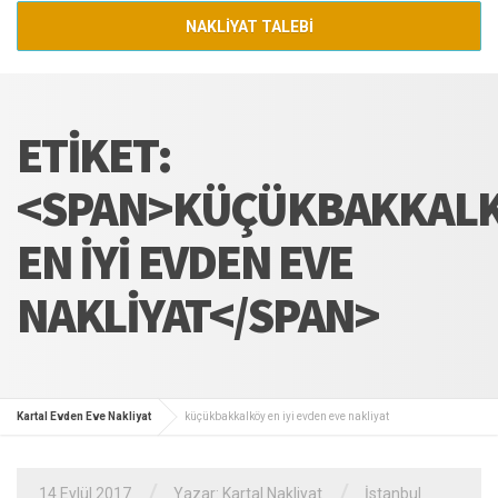
NAKLİYAT TALEBİ
ETIKET:
<SPAN>KÜÇÜKBAKKAL
EN IYI EVDEN EVE
NAKLIYAT</SPAN>
Kartal Evden Eve Nakliyat
küçükbakkalköy en iyi evden eve nakliyat
/
/
14 Eylül 2017
Yazar:
Kartal Nakliyat
İstanbul