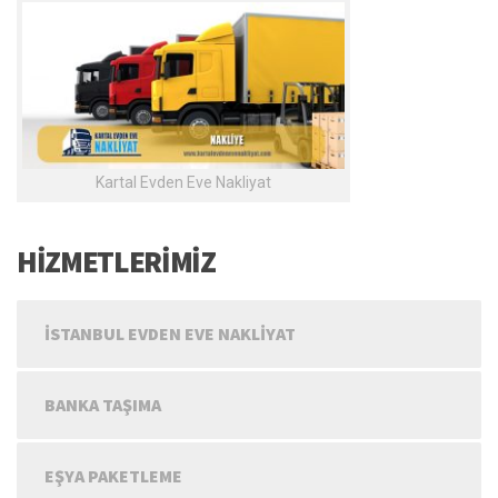
Kartal Evden Eve Nakliyat
HİZMETLERİMİZ
İSTANBUL EVDEN EVE NAKLIYAT
BANKA TAŞIMA
EŞYA PAKETLEME