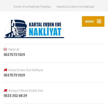
Evden Eve Nakliyat Fiyatları
İstanbul Evden Eve Nakliyat
MENÜ
Teklif Al
05375731029
Kartal Evden Eve Nakliyat
05375731029
Avrupa Yakası Evden Eve
0533 302 68 29