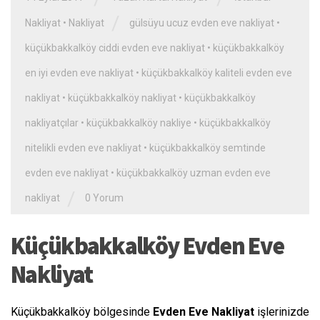
/
Nakliyat
•
Nakliyat
gülsüyu ucuz evden eve nakliyat
•
küçükbakkalköy ciddi evden eve nakliyat
•
küçükbakkalköy
en iyi evden eve nakliyat
•
küçükbakkalköy kaliteli evden eve
nakliyat
•
küçükbakkalköy nakliyat
•
küçükbakkalköy
nakliyatçılar
•
küçükbakkalköy nakliye
•
küçükbakkalköy
nitelikli evden eve nakliyat
•
küçükbakkalköy semtinde
evden eve nakliyat
•
küçükbakkalköy uzman evden eve
/
nakliyat
0 Yorum
Küçükbakkalköy Evden Eve
Nakliyat
Küçükbakkalköy bölgesinde
Evden Eve Nakliyat
işlerinizde