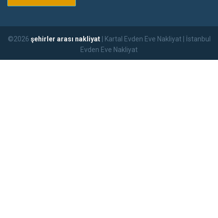
©2026
şehirler arası nakliyat
| Kartal Evden Eve Nakliyat | İstanbul
Evden Eve Nakliyat