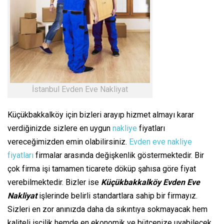
İstanbul Evden Eve Nakliyat
Küçükbakkalköy için bizleri arayıp hizmet almayı karar
verdiğinizde sizlere en uygun
nakliye
fiyatları
vereceğimizden emin olabilirsiniz.
Evden eve nakliye
fiyatları
firmalar arasında değişkenlik göstermektedir. Bir
çok firma işi tamamen ticarete döküp şahısa göre fiyat
verebilmektedir. Bizler ise
Küçükbakkalköy Evden Eve
Nakliyat
işlerinde belirli standartlara sahip bir firmayız.
Sizleri en zor anınızda daha da sıkıntıya sokmayacak hem
kaliteli işçilik hemde en ekonomik ve bütçenize uyabilecek