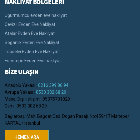
NAKLİYAT BÖLGELERİ
Uğurmumcu evden eve nakliyat
Cevizli Evden Eve Nakliyat
Atalar Evden Eve Nakliyat
Soğanlık Evden Eve Nakliyat
Topselvi Evden Eve Nakliyat
Esentepe Evden Eve nakliyat
BİZE ULAŞIN
Anadolu Yakası :
0216 399 86 94
Avrupa Yakası :
0533 302 68 29
Mesai Dışı İletişim : 05375731029
Gsm : 0533 302 68 29
Bağlarbaşı Mah. Bağdat Cad. Doğan Pasajı. No:459/17 Maltepe/
KARTAL / istanbul
HEMEN ARA