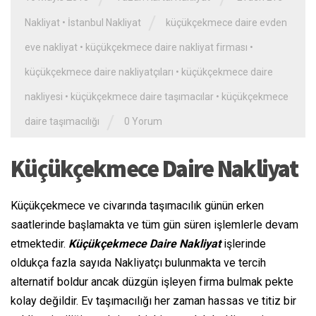
/
Nakliyat
•
İstanbul Nakliyat
küçükçekmece daire evden
eve nakliyat
•
küçükçekmece daire nakliyat firması
•
küçükçekmece daire nakliyatçıları
•
küçükçekmece daire
nakliyesi
•
küçükçekmece daire taşımacılar
•
küçükçekmece
/
daire taşımacılığı
0 Yorum
Küçükçekmece Daire Nakliyat
Küçükçekmece ve civarında taşımacılık günün erken
saatlerinde başlamakta ve tüm gün süren işlemlerle devam
etmektedir.
Küçükçekmece Daire Nakliyat
işlerinde
oldukça fazla sayıda Nakliyatçı bulunmakta ve tercih
alternatif boldur ancak düzgün işleyen firma bulmak pekte
kolay değildir. Ev taşımacılığı her zaman hassas ve titiz bir