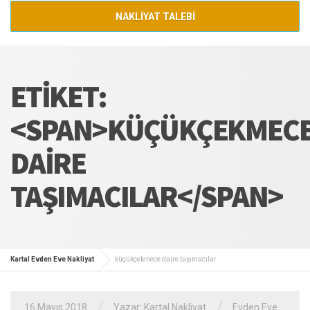
NAKLİYAT TALEBİ
ETIKET:
<SPAN>KÜÇÜKÇEKMEC
DAIRE
TAŞIMACILAR</SPAN>
Kartal Evden Eve Nakliyat
küçükçekmece daire taşımacılar
/
/
16 Mayıs 2018
Yazar:
Kartal Nakliyat
Evden Eve