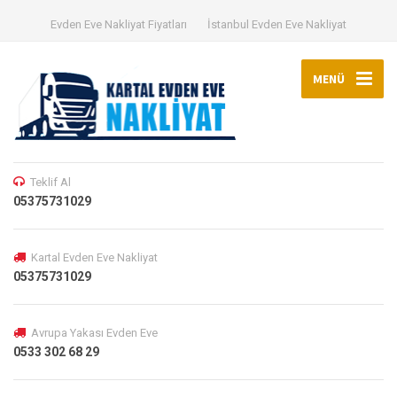
Evden Eve Nakliyat Fiyatları
İstanbul Evden Eve Nakliyat
MENÜ
Teklif Al
05375731029
Kartal Evden Eve Nakliyat
05375731029
Avrupa Yakası Evden Eve
0533 302 68 29