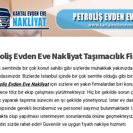
oliş Evden Eve Nakliyat Taşımacılık F
ş semtinde bir çok konut sahibi gibi sizlerde muhakkak yakınızd
ndasınızdır. Bizlerde İstanbul içinde bir çok semtte olduğu gibi 
oliş Evden Eve Nakliyat
için sizlere en yakın firmalardan biri k
ece titiz bir ekip çalışması yürütmekteyiz. Hiç bir şekilde sorun
 yaparak taşınma sürecini en iyi şekilde yönetiyoruz. İster ev da
hepsinde gerekli tecrübemiz ve personel sayımız bulunmaktadır
kta olup yapılması istenmeyen sorunlarında önüne geçmekteyiz. P
din sizde rahat edin! Güvenilir ve uygun fiyatlı nakliye hizmeti.