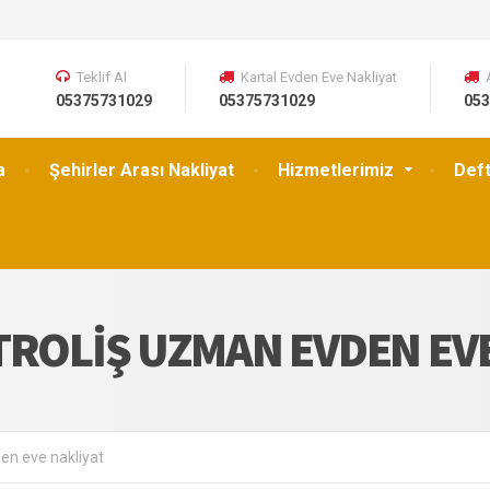
Teklif Al
Kartal Evden Eve Nakliyat
05375731029
05375731029
053
a
Şehirler Arası Nakliyat
Hizmetlerimiz
Def
TROLIŞ UZMAN EVDEN EV
en eve nakliyat