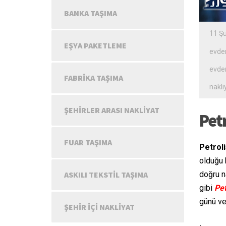
BANKA TAŞIMA
11 Ş
EŞYA PAKETLEME
evden
evden
FABRIKA TAŞIMA
nakli
ŞEHIRLER ARASI NAKLIYAT
Pet
FUAR TAŞIMA
Petroli
olduğu 
doğru na
ASKILI TEKSTIL TAŞIMA
gibi
Pet
günü ve
ŞEHIR IÇI NAKLIYAT