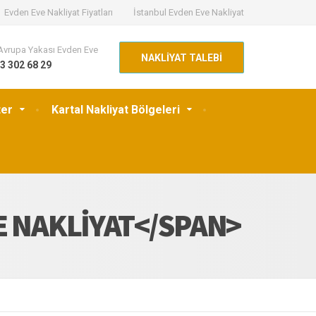
Evden Eve Nakliyat Fiyatları
İstanbul Evden Eve Nakliyat
Avrupa Yakası Evden Eve
NAKLİYAT TALEBİ
3 302 68 29
ter
Kartal Nakliyat Bölgeleri
E NAKLIYAT</SPAN>