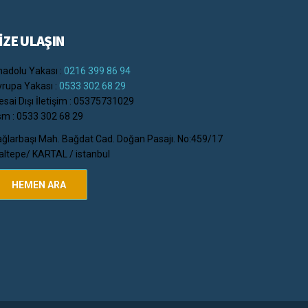
İZE ULAŞIN
adolu Yakası :
0216 399 86 94
rupa Yakası :
0533 302 68 29
sai Dışı İletişim : 05375731029
m : 0533 302 68 29
ğlarbaşı Mah. Bağdat Cad. Doğan Pasajı. No:459/17
ltepe/ KARTAL / istanbul
HEMEN ARA