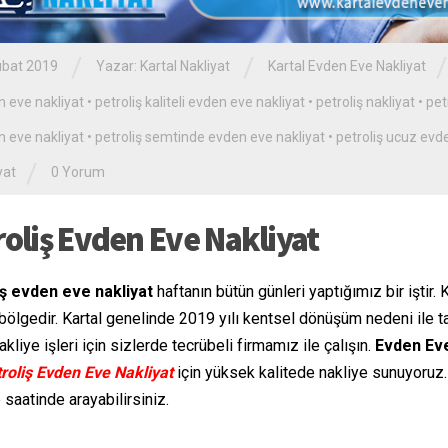
/
/
/
ubat 2019
Yazar:
Kartal Nakliyat
Kartal Evden Eve Nakliyat
 eve nakliyat
•
petroliş kaliteli evden eve nakliyat
•
petroliş nakliyat
•
pet
 eve nakliyat
•
petroliş semtinde evden eve nakliyat
•
petroliş ucuz evd
/
yat
0 Yorum
roliş Evden Eve Nakliyat
ş evden eve nakliyat
haftanın bütün günleri yaptığımız bir iştir.
bölgedir. Kartal genelinde 2019 yılı kentsel dönüşüm nedeni ile 
kliye işleri için sizlerde tecrübeli firmamız ile çalışın.
Evden Eve
roliş Evden Eve Nakliyat
için yüksek kalitede nakliye sunuyoruz
 saatinde arayabilirsiniz.