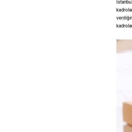
İstanbu
kadrola
verdiği
kadrola