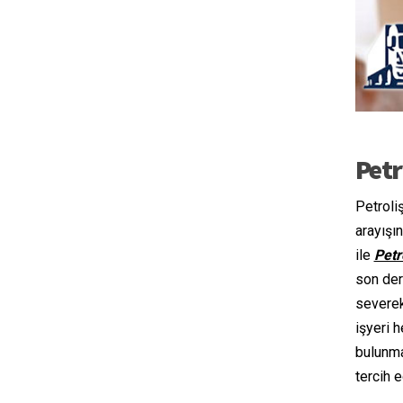
Petr
Petroli
arayışı
ile
Petr
son der
severek
işyeri 
bulunma
tercih e