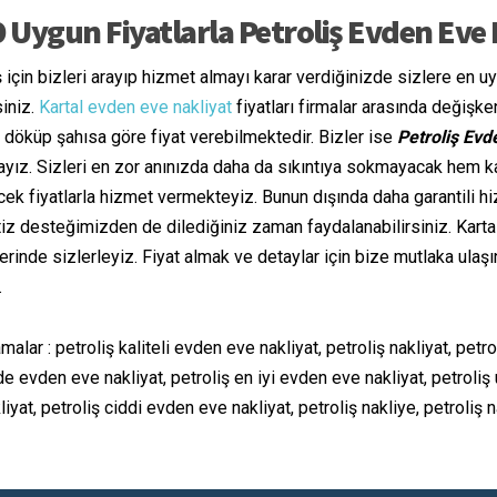
 Uygun Fiyatlarla Petroliş Evden Eve 
ş için bizleri arayıp hizmet almayı karar verdiğinizde sizlere en 
siniz.
Kartal evden eve nakliyat
fiyatları firmalar arasında değişke
e döküp şahısa göre fiyat verebilmektedir. Bizler ise
Petroliş Evd
mayız. Sizleri en zor anınızda daha da sıkıntıya sokmayacak hem k
cek fiyatlarla hizmet vermekteyiz. Bunun dışında daha garantili hi
iz desteğimizden de dilediğiniz zaman faydalanabilirsiniz. Kartal
erinde sizlerleyiz. Fiyat almak ve detaylar için bize mutlaka ulaş
.
ramalar : petroliş kaliteli evden eve nakliyat, petroliş nakliyat, pet
e evden eve nakliyat, petroliş en iyi evden eve nakliyat, petroliş 
iyat, petroliş ciddi evden eve nakliyat, petroliş nakliye, petroliş n