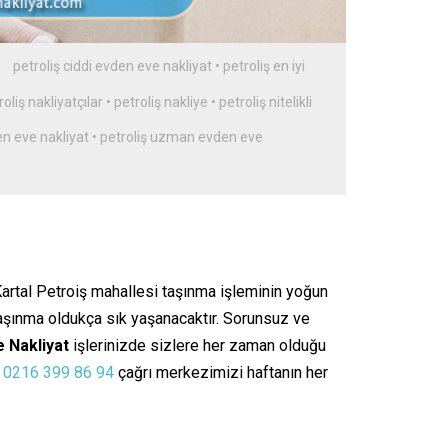
petroliş ciddi evden eve nakliyat
•
petroliş en iyi
roliş nakliyatçılar
•
petroliş nakliye
•
petroliş nitelikli
en eve nakliyat
•
petroliş uzman evden eve
 Kartal Petroiş mahallesi taşınma işleminin yoğun
taşınma oldukça sık yaşanacaktır. Sorunsuz ve
 Nakliyat
işlerinizde sizlere her zaman olduğu
.
0216 399 86 94
çağrı merkezimizi haftanın her