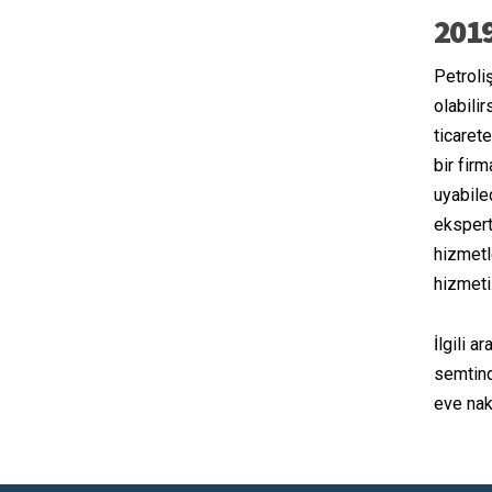
2019
Petroli
olabilir
ticaret
bir fir
uyabile
ekspert
hizmetl
hizmeti
İlgili a
semtind
eve nakl