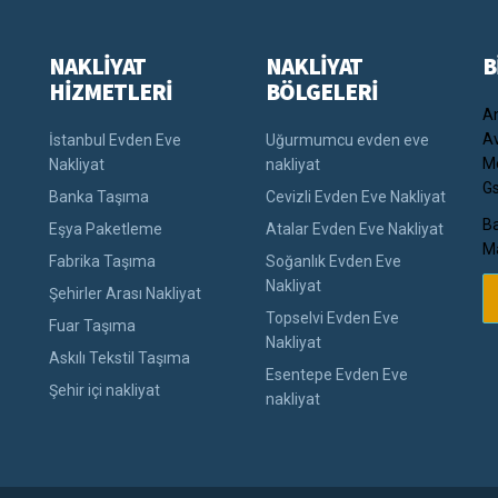
NAKLİYAT
NAKLİYAT
B
HİZMETLERİ
BÖLGELERİ
An
Av
İstanbul Evden Eve
Uğurmumcu evden eve
Me
Nakliyat
nakliyat
Gs
Banka Taşıma
Cevizli Evden Eve Nakliyat
Ba
Eşya Paketleme
Atalar Evden Eve Nakliyat
Ma
Fabrika Taşıma
Soğanlık Evden Eve
Nakliyat
Şehirler Arası Nakliyat
Topselvi Evden Eve
Fuar Taşıma
Nakliyat
Askılı Tekstil Taşıma
Esentepe Evden Eve
Şehir içi nakliyat
nakliyat