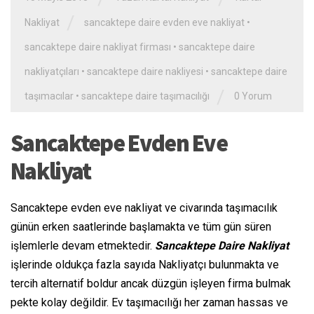
/
Nakliyat
sancaktepe daire evden eve nakliyat
•
sancaktepe daire nakliyat firması
•
sancaktepe daire
nakliyatçıları
•
sancaktepe daire nakliyesi
•
sancaktepe daire
/
taşımacılar
•
sancaktepe daire taşımacılığı
0 Yorum
Sancaktepe Evden Eve
Nakliyat
Sancaktepe evden eve nakliyat ve civarında taşımacılık
günün erken saatlerinde başlamakta ve tüm gün süren
işlemlerle devam etmektedir.
Sancaktepe Daire Nakliyat
işlerinde oldukça fazla sayıda Nakliyatçı bulunmakta ve
tercih alternatif boldur ancak düzgün işleyen firma bulmak
pekte kolay değildir. Ev taşımacılığı her zaman hassas ve