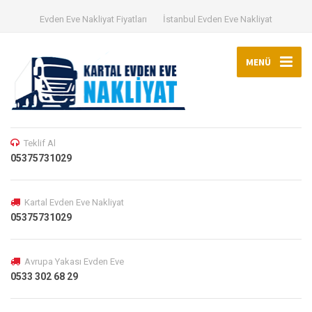
Evden Eve Nakliyat Fiyatları
İstanbul Evden Eve Nakliyat
MENÜ
Teklif Al
05375731029
Kartal Evden Eve Nakliyat
05375731029
Avrupa Yakası Evden Eve
0533 302 68 29