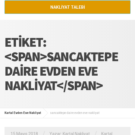
NAKLİYAT TALEBİ
ETIKET:
<SPAN>SANCAKTEPE
DAIRE EVDEN EVE
NAKLIYAT</SPAN>
Kartal Evden Eve Nakliyat
sancaktepe daire evden eve nakliyat
/
/
15 Mayıs 2018
Yazar:
Kartal Nakliyat
Kartal