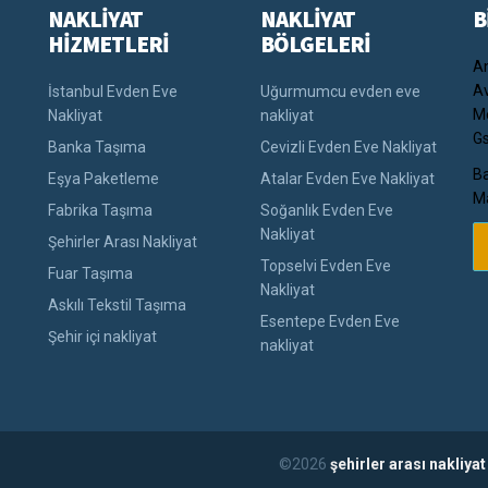
NAKLİYAT
NAKLİYAT
B
HİZMETLERİ
BÖLGELERİ
An
Av
İstanbul Evden Eve
Uğurmumcu evden eve
Me
Nakliyat
nakliyat
Gs
Banka Taşıma
Cevizli Evden Eve Nakliyat
Ba
Eşya Paketleme
Atalar Evden Eve Nakliyat
Ma
Fabrika Taşıma
Soğanlık Evden Eve
Nakliyat
Şehirler Arası Nakliyat
Topselvi Evden Eve
Fuar Taşıma
Nakliyat
Askılı Tekstil Taşıma
Esentepe Evden Eve
Şehir içi nakliyat
nakliyat
©2026
şehirler arası nakliya