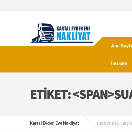
Ana Sayf
İletişim
ETIKET: <SPAN>SU
Kartal Evden Eve Nakliyat
suadiye nakliyatçıl