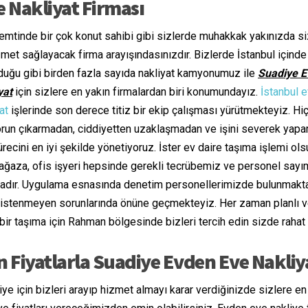
 Nakliyat Firması
mtinde bir çok konut sahibi gibi sizlerde muhakkak yakınızda si
et sağlayacak firma arayışındasınızdır. Bizlerde İstanbul içinde
duğu gibi birden fazla sayıda nakliyat kamyonumuz ile
Suadiye 
yat
için sizlere en yakın firmalardan biri konumundayız.
İstanbul 
at
işlerinde son derece titiz bir ekip çalışması yürütmekteyiz. Hiç
orun çıkarmadan, ciddiyetten uzaklaşmadan ve işini severek yapa
recini en iyi şekilde yönetiyoruz. İster ev daire taşıma işlemi ol
ağaza, ofis işyeri hepsinde gerekli tecrübemiz ve personel sayı
adır. Uygulama esnasında denetim personellerimizde bulunmakt
 istenmeyen sorunlarında önüne geçmekteyiz. Her zaman planlı 
bir taşıma için Rahman bölgesinde bizleri tercih edin sizde rahat
 Fiyatlarla Suadiye Evden Eve Nakliy
ye için bizleri arayıp hizmet almayı karar verdiğinizde sizlere e