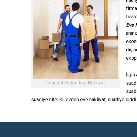
nakli
firma
ticar
Eve 
anını
ekon
dışın
ekspe
İlgil
İstanbul Evden Eve Nakliyat
suadi
suadi
suadiye nitelikli evden eve nakliyat, suadiye ciddi