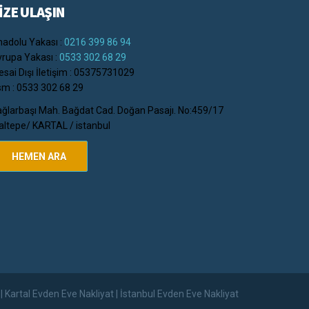
İZE ULAŞIN
adolu Yakası :
0216 399 86 94
rupa Yakası :
0533 302 68 29
sai Dışı İletişim : 05375731029
m : 0533 302 68 29
ğlarbaşı Mah. Bağdat Cad. Doğan Pasajı. No:459/17
ltepe/ KARTAL / istanbul
HEMEN ARA
t
| Kartal Evden Eve Nakliyat | İstanbul Evden Eve Nakliyat