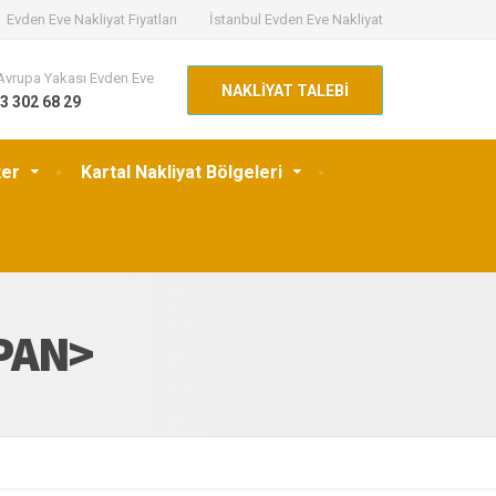
Evden Eve Nakliyat Fiyatları
İstanbul Evden Eve Nakliyat
Avrupa Yakası Evden Eve
NAKLİYAT TALEBİ
3 302 68 29
ter
Kartal Nakliyat Bölgeleri
SPAN>