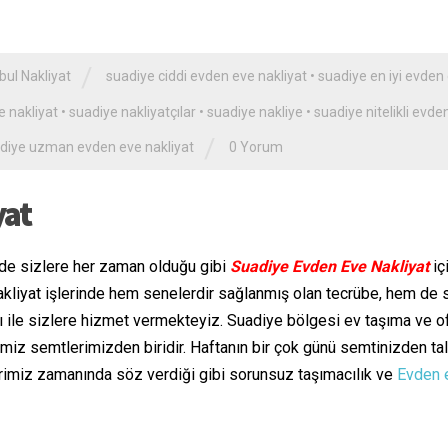
/
bul Nakliyat
suadiye ciddi evden eve nakliyat
•
suadiye en iyi evden
e nakliyat
•
suadiye nakliyatçılar
•
suadiye nakliye
•
suadiye nitelikli evde
/
diye uzman evden eve nakliyat
0 Yorum
yat
zde sizlere her zaman olduğu gibi
Suadiye Evden Eve Nakliyat
iç
Nakliyat işlerinde hem senelerdir sağlanmış olan tecrübe, hem de 
rı ile sizlere hizmet vermekteyiz. Suadiye bölgesi ev taşıma ve o
miz semtlerimizden biridir. Haftanın bir çok günü semtinizden ta
imiz zamanında söz verdiği gibi sorunsuz taşımacılık ve
Evden 