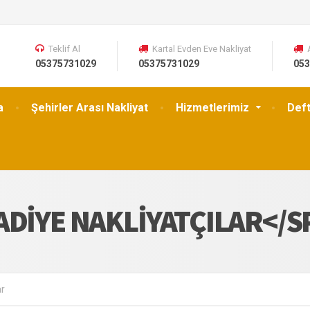
Teklif Al
Kartal Evden Eve Nakliyat
05375731029
05375731029
053
a
Şehirler Arası Nakliyat
Hizmetlerimiz
Def
ADIYE NAKLIYATÇILAR</
ar