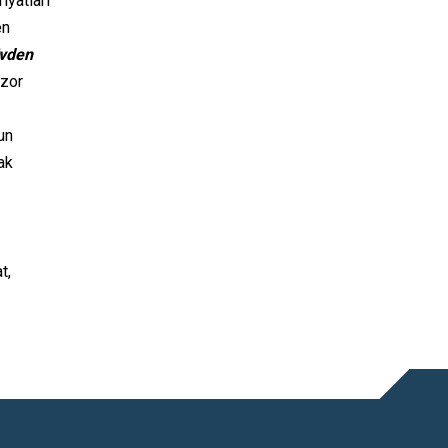
iyatları
en
Evden
 zor
un
ak
t,