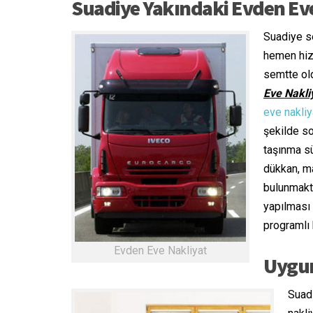
Suadiye Yakındaki Evden Eve
Suadiye se
hemen hizm
semtte ol
Eve Nakli
eve nakliy
şekilde s
taşınma sü
dükkan, m
bulunmakt
yapılması
programlı 
Evden Eve Nakliyat
Uygun
Suadi