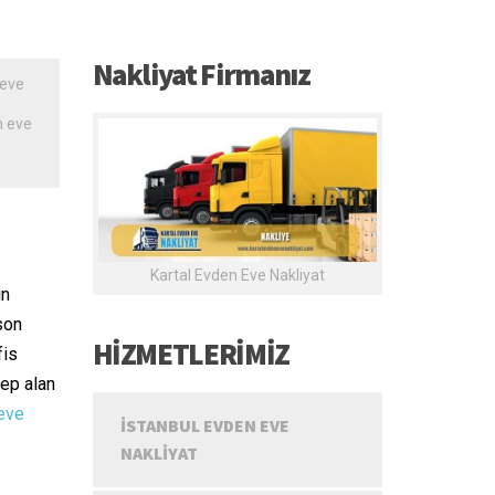
Nakliyat Firmanız
 eve
n eve
Kartal Evden Eve Nakliyat
in
son
HİZMETLERİMİZ
fis
lep alan
eve
İSTANBUL EVDEN EVE
NAKLIYAT