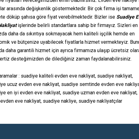
ye fiyatları vereceğimizden emin olabilirsiniz. Evden eve nakliye f
lar arasında değişkenlik göstermektedir. Bir çok firma işi tamam
ete döküp şahısa göre fiyat verebilmektedir. Bizler ise
Suadiye 
Nakliyat
işlerinde belirli standartlara sahip bir firmayız. Sizleri en
zda daha da sıkıntıya sokmayacak hem kaliteli işçilik hemde en
omik ve bütçenize uyabilecek fiyatlarla hizmet vermekteyiz. Bun
da daha garantili hizmet için ayrıca firmamıza ulaşıp ücretsiz olar
rtiz desteğimizden de dilediğiniz zaman faydalanabilirsiniz.
i aramalar : suadiye kaliteli evden eve nakliyat, suadiye nakliyat,
ye ucuz evden eve nakliyat, suadiye semtinde evden eve nakliya
ye en iyi evden eve nakliyat, suadiye uzman evden eve nakliyat,
 evden eve nakliyat, suadiye nakliye, suadiye nakliyatçılar