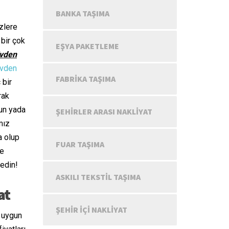
BANKA TAŞIMA
zlere
 bir çok
EŞYA PAKETLEME
Evden
evden
FABRIKA TAŞIMA
 bir
rak
sun yada
ŞEHIRLER ARASI NAKLIYAT
mız
a olup
FUAR TAŞIMA
ve
 edin!
ASKILI TEKSTIL TAŞIMA
at
ŞEHIR IÇI NAKLIYAT
n uygun