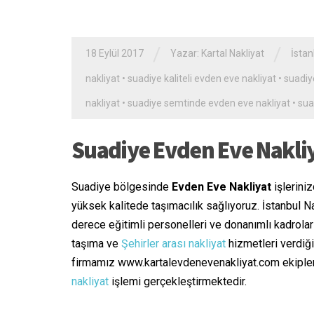
/
/
18 Eylül 2017
Yazar:
Kartal Nakliyat
İstan
nakliyat
•
suadiye kaliteli evden eve nakliyat
•
suadiy
nakliyat
•
suadiye semtinde evden eve nakliyat
•
sua
Suadiye Evden Eve Nakli
Suadiye bölgesinde
Evden Eve Nakliyat
işlerini
yüksek kalitede taşımacılık sağlıyoruz. İstanbul 
derece eğitimli personelleri ve donanımlı kadrola
taşıma ve
Şehirler arası nakliyat
hizmetleri verdiği
firmamız www.kartalevdenevenakliyat.com ekipler
nakliyat
işlemi gerçekleştirmektedir.