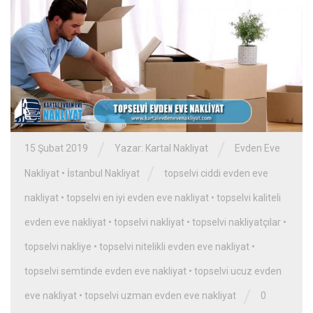
/
/
15 Şubat 2019
Yazar:
Kartal Nakliyat
Evden Eve
/
Nakliyat
•
İstanbul Nakliyat
topselvi ciddi evden eve
nakliyat
•
topselvi en iyi evden eve nakliyat
•
topselvi kaliteli
evden eve nakliyat
•
topselvi nakliyat
•
topselvi nakliyatçılar
•
topselvi nakliye
•
topselvi nitelikli evden eve nakliyat
•
topselvi semtinde evden eve nakliyat
•
topselvi ucuz evden
/
eve nakliyat
•
topselvi uzman evden eve nakliyat
0