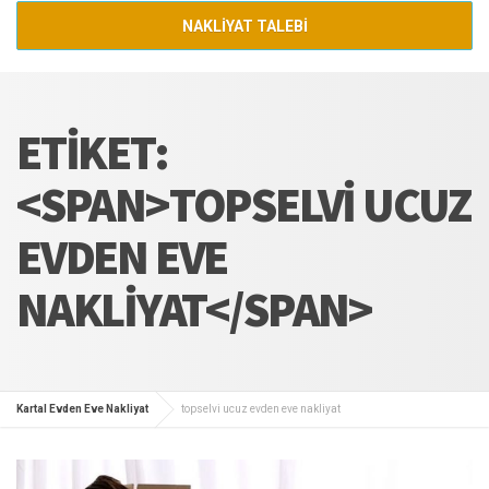
NAKLİYAT TALEBİ
ETIKET:
<SPAN>TOPSELVI UCUZ
EVDEN EVE
NAKLIYAT</SPAN>
Kartal Evden Eve Nakliyat
topselvi ucuz evden eve nakliyat