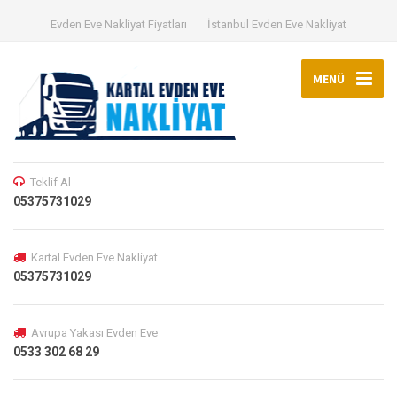
Evden Eve Nakliyat Fiyatları
İstanbul Evden Eve Nakliyat
MENÜ
Teklif Al
05375731029
Kartal Evden Eve Nakliyat
05375731029
Avrupa Yakası Evden Eve
0533 302 68 29