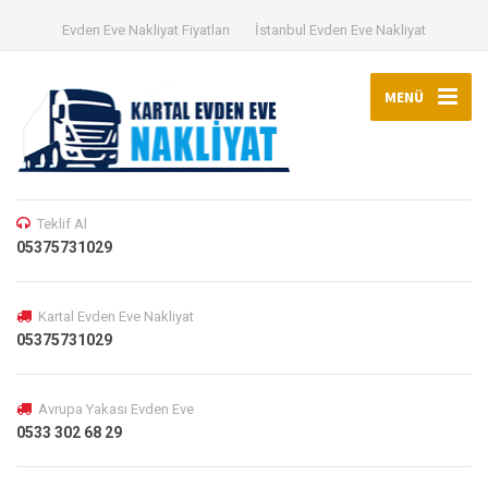
Evden Eve Nakliyat Fiyatları
İstanbul Evden Eve Nakliyat
MENÜ
Teklif Al
05375731029
Kartal Evden Eve Nakliyat
05375731029
Avrupa Yakası Evden Eve
0533 302 68 29