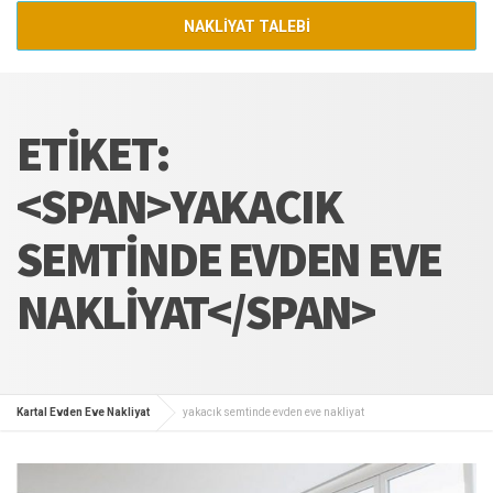
NAKLİYAT TALEBİ
ETIKET:
<SPAN>YAKACIK
SEMTINDE EVDEN EVE
NAKLIYAT</SPAN>
Kartal Evden Eve Nakliyat
yakacık semtinde evden eve nakliyat