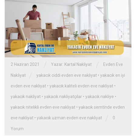
/
/
2 Haziran 2021
Yazar:
Kartal Nakliyat
Evden Eve
/
Nakliyat
yakacık ciddi evden eve nakliyat
•
yakacık en iyi
evden eve nakliyat
•
yakacık kaliteli evden eve nakliyat
•
yakacık nakliyat
•
yakacık nakliyatçılar
•
yakacık nakliye
•
yakacık nitelikli evden eve nakliyat
•
yakacık semtinde evden
/
eve nakliyat
•
yakacık uzman evden eve nakliyat
0
Yorum