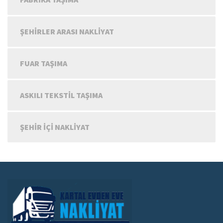
ŞEHIRLER ARASI NAKLIYAT
FUAR TAŞIMA
ASKILI TEKSTIL TAŞIMA
ŞEHIR IÇI NAKLIYAT