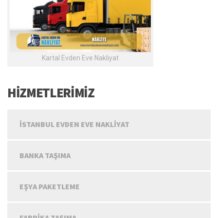
Kartal Evden Eve Nakliyat
HİZMETLERİMİZ
İSTANBUL EVDEN EVE NAKLIYAT
BANKA TAŞIMA
EŞYA PAKETLEME
FABRIKA TAŞIMA