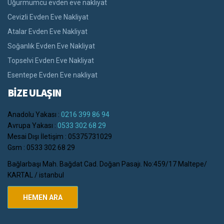
Uğurmumcu evden eve nakliyat
Cevizli Evden Eve Nakliyat
Atalar Evden Eve Nakliyat
Soğanlık Evden Eve Nakliyat
Topselvi Evden Eve Nakliyat
Esentepe Evden Eve nakliyat
BİZE ULAŞIN
Anadolu Yakası :
0216 399 86 94
Avrupa Yakası :
0533 302 68 29
Mesai Dışı İletişim : 05375731029
Gsm : 0533 302 68 29
Bağlarbaşı Mah. Bağdat Cad. Doğan Pasajı. No:459/17 Maltepe/
KARTAL / istanbul
HEMEN ARA