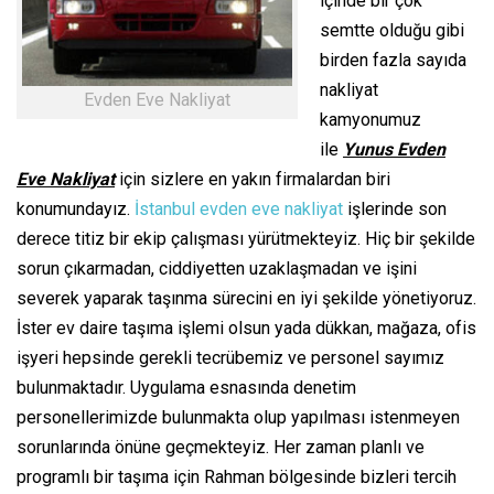
içinde bir çok
semtte olduğu gibi
birden fazla sayıda
nakliyat
Evden Eve Nakliyat
kamyonumuz
ile
Yunus Evden
Eve Nakliyat
için sizlere en yakın firmalardan biri
konumundayız.
İstanbul evden eve nakliyat
işlerinde son
derece titiz bir ekip çalışması yürütmekteyiz. Hiç bir şekilde
sorun çıkarmadan, ciddiyetten uzaklaşmadan ve işini
severek yaparak taşınma sürecini en iyi şekilde yönetiyoruz.
İster ev daire taşıma işlemi olsun yada dükkan, mağaza, ofis
işyeri hepsinde gerekli tecrübemiz ve personel sayımız
bulunmaktadır. Uygulama esnasında denetim
personellerimizde bulunmakta olup yapılması istenmeyen
sorunlarında önüne geçmekteyiz. Her zaman planlı ve
programlı bir taşıma için Rahman bölgesinde bizleri tercih