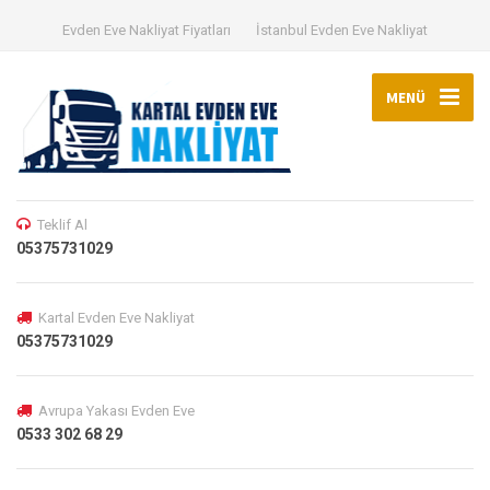
Evden Eve Nakliyat Fiyatları
İstanbul Evden Eve Nakliyat
MENÜ
Teklif Al
05375731029
Kartal Evden Eve Nakliyat
05375731029
Avrupa Yakası Evden Eve
0533 302 68 29