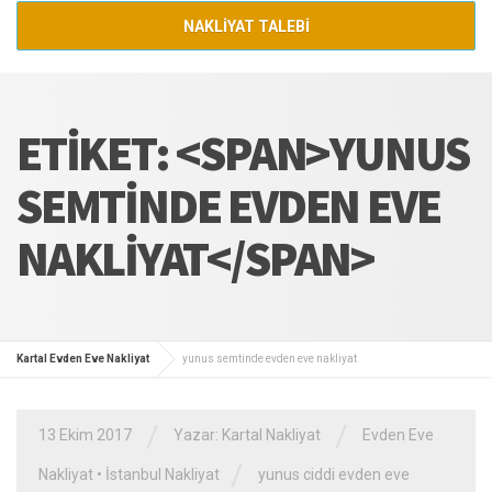
NAKLİYAT TALEBİ
ETIKET: <SPAN>YUNUS
SEMTINDE EVDEN EVE
NAKLIYAT</SPAN>
Kartal Evden Eve Nakliyat
yunus semtinde evden eve nakliyat
/
/
13 Ekim 2017
Yazar:
Kartal Nakliyat
Evden Eve
/
Nakliyat
•
İstanbul Nakliyat
yunus ciddi evden eve