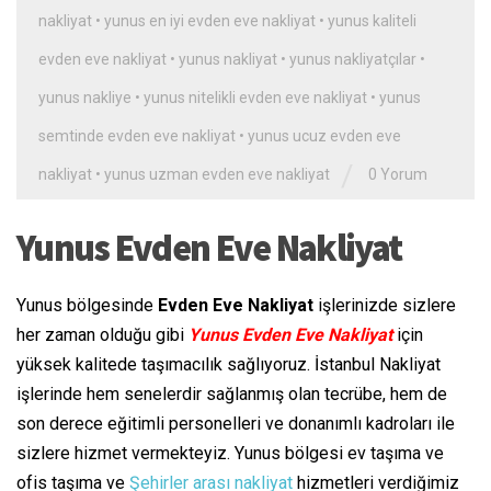
nakliyat
•
yunus en iyi evden eve nakliyat
•
yunus kaliteli
evden eve nakliyat
•
yunus nakliyat
•
yunus nakliyatçılar
•
yunus nakliye
•
yunus nitelikli evden eve nakliyat
•
yunus
semtinde evden eve nakliyat
•
yunus ucuz evden eve
/
nakliyat
•
yunus uzman evden eve nakliyat
0 Yorum
Yunus Evden Eve Nakliyat
Yunus bölgesinde
Evden Eve Nakliyat
işlerinizde sizlere
her zaman olduğu gibi
Yunus Evden Eve Nakliyat
için
yüksek kalitede taşımacılık sağlıyoruz. İstanbul Nakliyat
işlerinde hem senelerdir sağlanmış olan tecrübe, hem de
son derece eğitimli personelleri ve donanımlı kadroları ile
sizlere hizmet vermekteyiz. Yunus bölgesi ev taşıma ve
ofis taşıma ve
Şehirler arası nakliyat
hizmetleri verdiğimiz