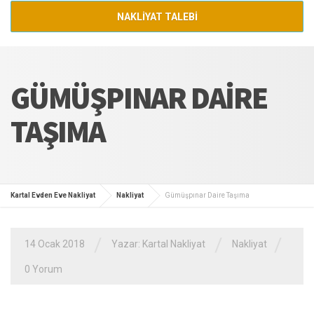
NAKLİYAT TALEBİ
GÜMÜŞPINAR DAIRE
TAŞIMA
Kartal Evden Eve Nakliyat
Nakliyat
Gümüşpınar Daire Taşıma
/
/
/
14 Ocak 2018
Yazar:
Kartal Nakliyat
Nakliyat
0 Yorum