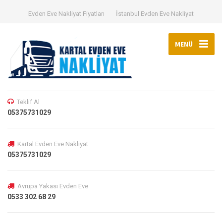
Evden Eve Nakliyat Fiyatları
İstanbul Evden Eve Nakliyat
MENÜ
Teklif Al
05375731029
Kartal Evden Eve Nakliyat
05375731029
Avrupa Yakası Evden Eve
0533 302 68 29