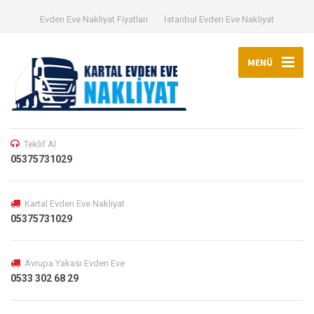
Evden Eve Nakliyat Fiyatları
İstanbul Evden Eve Nakliyat
MENÜ
Teklif Al
05375731029
Kartal Evden Eve Nakliyat
05375731029
Avrupa Yakası Evden Eve
0533 302 68 29