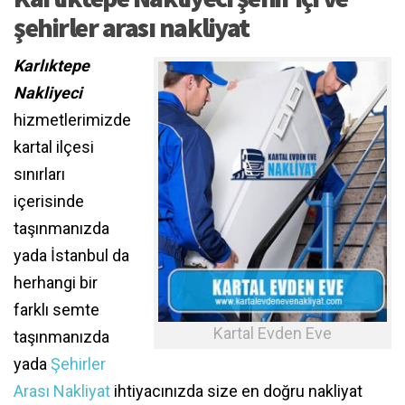
şehirler arası nakliyat
Karlıktepe
Nakliyeci
hizmetlerimizde
kartal ilçesi
sınırları
içerisinde
taşınmanızda
yada İstanbul da
herhangi bir
farklı semte
Kartal Evden Eve
taşınmanızda
yada
Şehirler
Arası Nakliyat
ihtiyacınızda size en doğru nakliyat