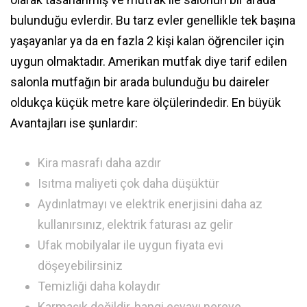
bulunduğu evlerdir. Bu tarz evler genellikle tek başına
yaşayanlar ya da en fazla 2 kişi kalan öğrenciler için
uygun olmaktadır. Amerikan mutfak diye tarif edilen
salonla mutfağın bir arada bulunduğu bu daireler
oldukça küçük metre kare ölçülerindedir. En büyük
Avantajları ise şunlardır:
Kira masrafı daha azdır
Isıtma maliyeti çok daha düşüktür
Aydınlatmayı ve elektrik enerjisini daha az
kullanırsınız, elektrik faturası az gelir
Ufak mobilyalar ile uygun fiyata evi
döşeyebilirsiniz
Temizliği daha kolaydır
Karmaşık değildir, hangi eşyayı nereye