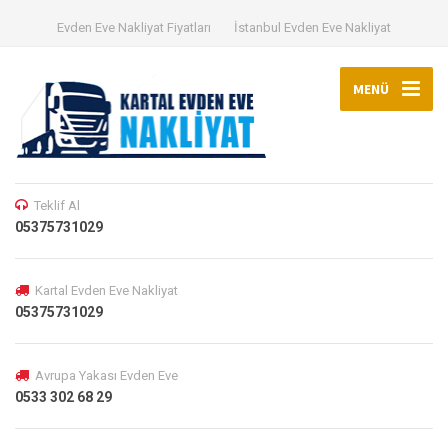
Evden Eve Nakliyat Fiyatları
İstanbul Evden Eve Nakliyat
MENÜ
Teklif Al
05375731029
Kartal Evden Eve Nakliyat
05375731029
Avrupa Yakası Evden Eve
0533 302 68 29