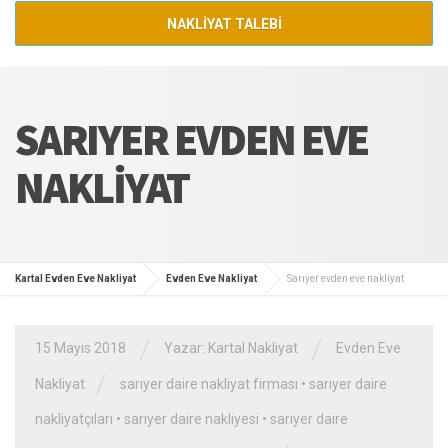
NAKLİYAT TALEBİ
SARIYER EVDEN EVE
NAKLIYAT
Kartal Evden Eve Nakliyat
Evden Eve Nakliyat
Sarıyer evden eve nakliyat
/
/
15 Mayıs 2018
Yazar:
Kartal Nakliyat
Evden Eve
/
Nakliyat
sarıyer daire nakliyat firması
•
sarıyer daire
nakliyatçıları
•
sarıyer daire nakliyesi
•
sarıyer daire