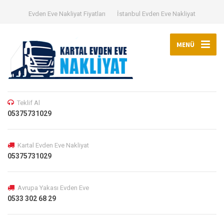
Evden Eve Nakliyat Fiyatları
İstanbul Evden Eve Nakliyat
MENÜ
Teklif Al
05375731029
Kartal Evden Eve Nakliyat
05375731029
Avrupa Yakası Evden Eve
0533 302 68 29