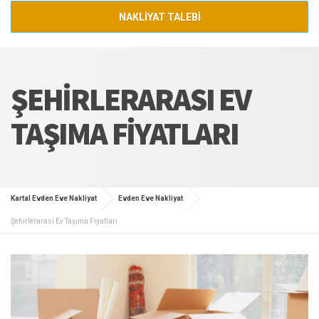
NAKLİYAT TALEBİ
ŞEHIRLERARASI EV
TAŞIMA FIYATLARI
Kartal Evden Eve Nakliyat
Evden Eve Nakliyat
Şehirlerarası Ev Taşıma Fiyatları