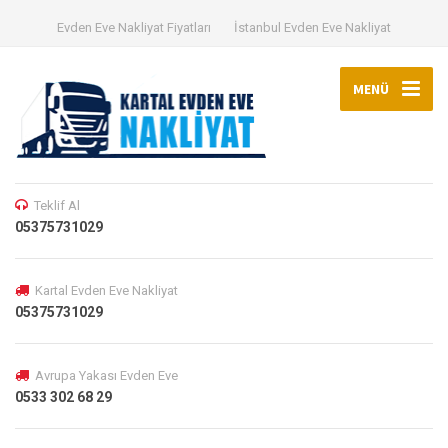
Evden Eve Nakliyat Fiyatları
İstanbul Evden Eve Nakliyat
MENÜ
Teklif Al
05375731029
Kartal Evden Eve Nakliyat
05375731029
Avrupa Yakası Evden Eve
0533 302 68 29