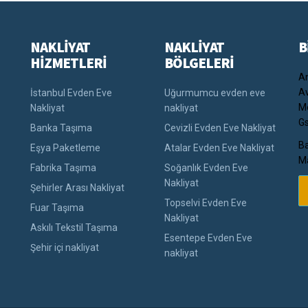
NAKLİYAT
NAKLİYAT
B
HİZMETLERİ
BÖLGELERİ
An
Av
İstanbul Evden Eve
Uğurmumcu evden eve
Me
Nakliyat
nakliyat
Gs
Banka Taşıma
Cevizli Evden Eve Nakliyat
Ba
Eşya Paketleme
Atalar Evden Eve Nakliyat
Ma
Fabrika Taşıma
Soğanlık Evden Eve
Nakliyat
Şehirler Arası Nakliyat
Topselvi Evden Eve
Fuar Taşıma
Nakliyat
Askılı Tekstil Taşıma
Esentepe Evden Eve
Şehir içi nakliyat
nakliyat