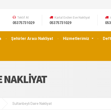
Teklif Al
Kartal Evden Eve Nakliyat
05375731029
05375731029
053
a
Şehirler Arası Nakliyat
Hizmetlerimiz
Def
E NAKLIYAT
Sultanbeyli Daire Nakliyat