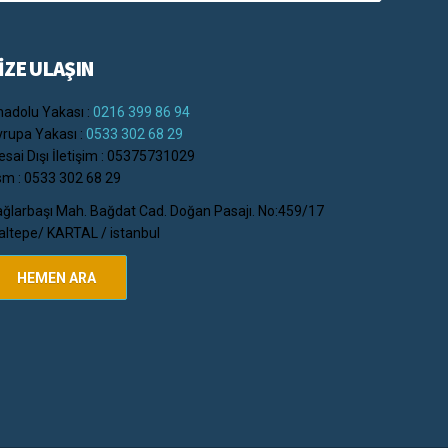
İZE ULAŞIN
adolu Yakası :
0216 399 86 94
rupa Yakası :
0533 302 68 29
sai Dışı İletişim : 05375731029
m : 0533 302 68 29
ğlarbaşı Mah. Bağdat Cad. Doğan Pasajı. No:459/17
ltepe/ KARTAL / istanbul
HEMEN ARA