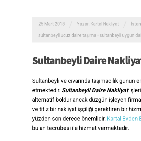
/
/
25 Mart 2018
Yazar:
Kartal Nakliyat
İstan
sultanbeyli ucuz daire taşıma
•
sultanbeyli uygun dai
Sultanbeyli Daire Nakliya
Sultanbeyli ve civarında taşımacılık günün 
etmektedir.
Sultanbeyli Daire Nakliyat
işler
alternatif boldur ancak düzgün işleyen firma
ve titiz bir nakliyat işçiliği gerektiren bir h
yüzden son derece önemlidir.
Kartal Evden 
bulan tecrübesi ile hizmet vermektedir.