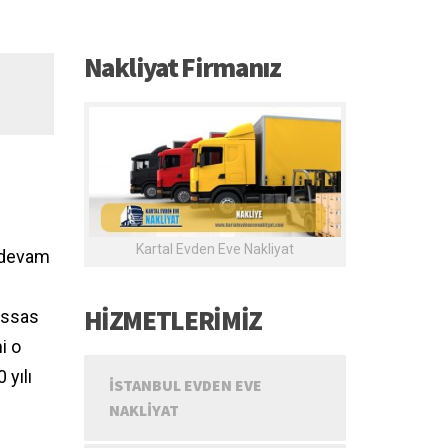
Nakliyat Firmanız
Kartal Evden Eve Nakliyat
e devam
HİZMETLERİMİZ
assas
i o
 yılı
İSTANBUL EVDEN EVE
NAKLIYAT