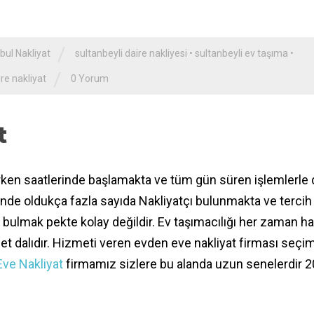
/
bul Nakliyat
sultanbeyli daire nakliyesi
•
sultanbeyli ev taşıma
•
/
re nakliyat
0 Yorum
t
erken saatlerinde başlamakta ve tüm gün süren işlemlerl
inde oldukça fazla sayıda Nakliyatçı bulunmakta ve tercih
 bulmak pekte kolay değildir. Ev taşımacılığı her zaman h
izmet dalıdır. Hizmeti veren evden eve nakliyat firması seçim
Eve Nakliyat
firmamız sizlere bu alanda uzun senelerdir 20