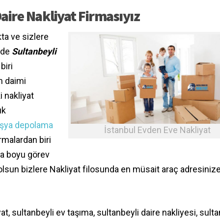
aire Nakliyat Firmasıyız
ta ve sizlere
zde
Sultanbeyli
biri
n daimi
 nakliyat
ık
şya depolama
İstanbul Evden Eve Nakliyat
irmalardan biri
a boyu görev
olsun bizlere Nakliyat filosunda en müsait araç adresiniz
yat, sultanbeyli ev taşıma, sultanbeyli daire nakliyesi, sult