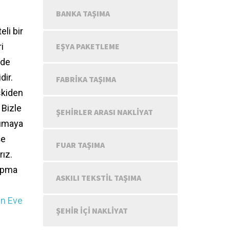
BANKA TAŞIMA
li bir
i
EŞYA PAKETLEME
nde
dir.
FABRIKA TAŞIMA
skiden
 Bizle
ŞEHIRLER ARASI NAKLIYAT
şımaya
şe
FUAR TAŞIMA
rız.
apma
ASKILI TEKSTIL TAŞIMA
en Eve
ŞEHIR IÇI NAKLIYAT