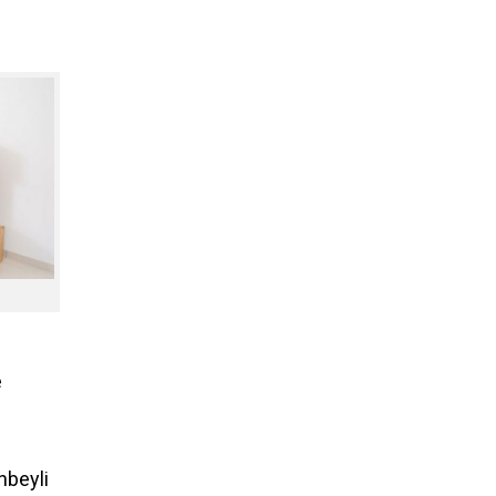
e
anbeyli