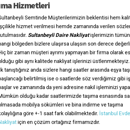
şıma Hizmetleri
Sultanbeyli Semtinde Müşterilerimizin beklentisi hem kalite
işçilikle hizmet verilmesi hemde zamanında verilen sözler
tutulmasıdır.
Sultanbeyli Daire Nakliyat
işlerimizin tümü
hangi bölgeden bizlere ulaşırsa ulaşsın son derece değerli
Hiç bir zaman müşteri ayrımı yapmayan bir firma olarak e
olduğu gibi aynı kalitede nakliyat işlerinizi üstlenmekteyiz.
ilk tanıştığınız anda sizlere hangi saatler arasında eşya ta
başlancağı belirtilmiş ise o saatlerde söz verdiğimiz gibi i
başlar ve zamanında da yeni adresine nakil işleminizi yapa
Mümkün olduğu kadar saatlerimizde taşıma esnasında s
olmasada mobilya sökümleri ve bina indirme ve taşıma
kolaylığına göre +-1 saat fark olabilmektedir.
İstanbul Evd
Nakliyat
için en çözüm ortağınız firmamızdır.