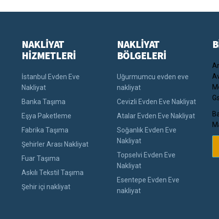
NAKLİYAT
NAKLİYAT
B
HİZMETLERİ
BÖLGELERİ
An
Av
İstanbul Evden Eve
Uğurmumcu evden eve
Me
Nakliyat
nakliyat
Gs
Banka Taşıma
Cevizli Evden Eve Nakliyat
Ba
Eşya Paketleme
Atalar Evden Eve Nakliyat
Ma
Fabrika Taşıma
Soğanlık Evden Eve
Nakliyat
Şehirler Arası Nakliyat
Topselvi Evden Eve
Fuar Taşıma
Nakliyat
Askılı Tekstil Taşıma
Esentepe Evden Eve
Şehir içi nakliyat
nakliyat