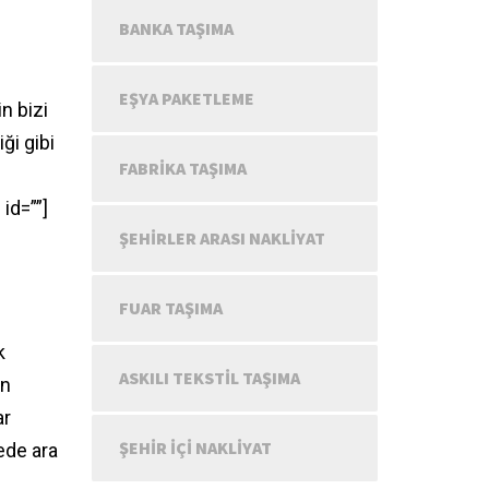
BANKA TAŞIMA
EŞYA PAKETLEME
n bizi
ği gibi
FABRIKA TAŞIMA
id=””]
ŞEHIRLER ARASI NAKLIYAT
FUAR TAŞIMA
k
ASKILI TEKSTIL TAŞIMA
in
ar
ŞEHIR IÇI NAKLIYAT
ede ara