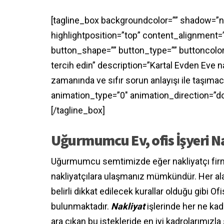
[tagline_box backgroundcolor=”” shadow=”n
highlightposition=”top” content_alignment=”l
button_shape=”” button_type=”” buttoncolor
tercih edin” description=”Kartal Evden Eve n
zamanında ve sıfır sorun anlayışı ile taşım
animation_type=”0″ animation_direction=”do
[/tagline_box]
Uğurmumcu Ev, ofis İşyeri N
Uğurmumcu semtimizde eğer nakliyatçı firma a
nakliyatçılara ulaşmanız mümkündür. Her ala
belirli dikkat edilecek kurallar olduğu gibi 
bulunmaktadır.
Nakliyat
işlerinde her ne kad
ara çıkan bu istekleride en iyi kadrolarımızl