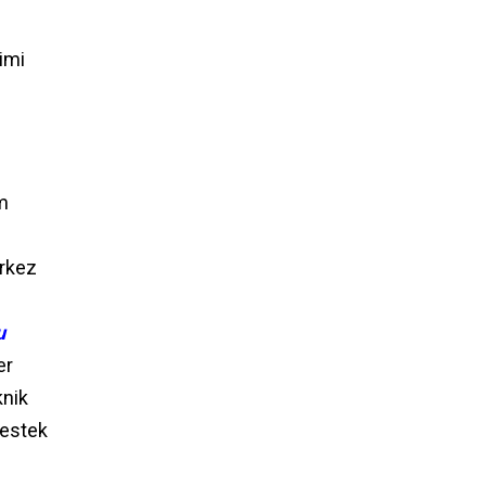
imi
m
erkez
u
er
knik
destek