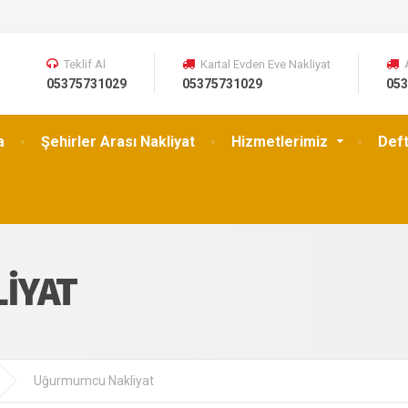
Teklif Al
Kartal Evden Eve Nakliyat
05375731029
05375731029
053
a
Şehirler Arası Nakliyat
Hizmetlerimiz
Def
IYAT
Uğurmumcu Nakliyat