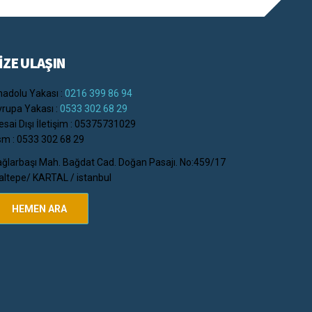
İZE ULAŞIN
adolu Yakası :
0216 399 86 94
rupa Yakası :
0533 302 68 29
sai Dışı İletişim : 05375731029
m : 0533 302 68 29
ğlarbaşı Mah. Bağdat Cad. Doğan Pasajı. No:459/17
ltepe/ KARTAL / istanbul
HEMEN ARA