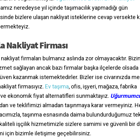
rmamız neredeyse yıl içinde taşımacılık yapmadığı gün
inde bizlere ulaşan nakliyat isteklerine cevap versekte k
vermekteyiz.
 Nakliyat Firması
kliyat firmaları bulmanız aslında zor olmayacaktır. Bizi
hizmet sağlayan ancak bazı firmalar başka ilçelerde olsada
 güven kazanmak istemektedirler. Bizler ise civarınızda m
akliyat firmasıyız.
Ev taşıma
, ofis, işyeri, mağaza, fabrika
ve ekonomik fiyat alternatifleri sunmaktayız.
Uğurmumc
dan ve teklifimizi almadan taşınmaya karar vermeyiniz. H
 aracımızla, taşınma esnasında daima bulundurduğumuz te
liteli işçilik hizmetimizle sizlere samimi ve güvenli bir 
i için bizimle iletişime geçebilirsiniz.