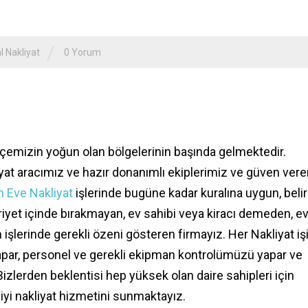
/
l Nakliyat
0 Yorum
lçemizin yoğun olan bölgelerinin başında gelmektedir.
iyat aracımız ve hazır donanımlı ekiplerimiz ve güven ver
n Eve Nakliyat
işlerinde bugüne kadar kuralına uygun, belirl
riyet içinde bırakmayan, ev sahibi veya kiracı demeden, e
işlerinde gerekli özeni gösteren firmayız. Her Nakliyat iş
yapar, personel ve gerekli ekipman kontrolümüzü yapar ve
izlerden beklentisi hep yüksek olan daire sahipleri için
i nakliyat hizmetini sunmaktayız.