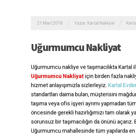
/
/
21 Mart 2018
Yazar:
Kartal Nakliyat
Karta
Uğurmumcu Nakliyat
Uğurmumcu nakliye ve taşımacılıkta Kartal i
Uğurmumcu Nakliyat
için birden fazla nakl
hizmet anlayışımızla sizlerleyiz.
Kartal Evde
standartları daima bulan, müşterisini mağdu
taşıma veya ofis işyeri ayrımı yapmadan tüm 
öncesinde gerekli hazırlığımızı tam olarak 
sorunsuz bir taşımacılığın da önünü açarız. B
Uğurmumcu mahallesinde tüm yapılarda en iy