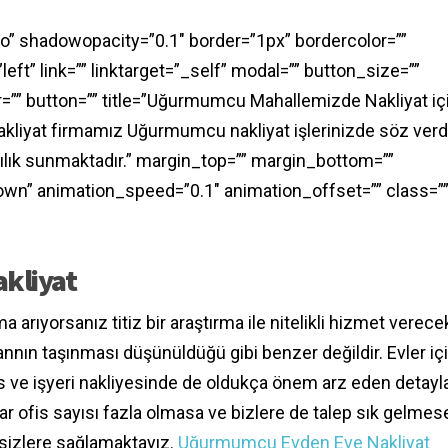
o” shadowopacity=”0.1″ border=”1px” bordercolor=””
eft” link=”” linktarget=”_self” modal=”” button_size=””
=”” button=”” title=”Uğurmumcu Mahallemizde Nakliyat içi
akliyat firmamız Uğurmumcu nakliyat işlerinizde söz verdi
acılık sunmaktadır.” margin_top=”” margin_bottom=””
wn” animation_speed=”0.1″ animation_offset=”” class=”” 
akliyat
rıyorsanız titiz bir araştırma ile nitelikli hizmet verece
nnın taşınması düşünüldüğü gibi benzer değildir. Evler iç
Ofis ve işyeri nakliyesinde de oldukça önem arz eden detayl
ar ofis sayısı fazla olmasa ve bizlere de talep sık gelmes
a sizlere sağlamaktayız.
Uğurmumcu Evden Eve Nakliyat