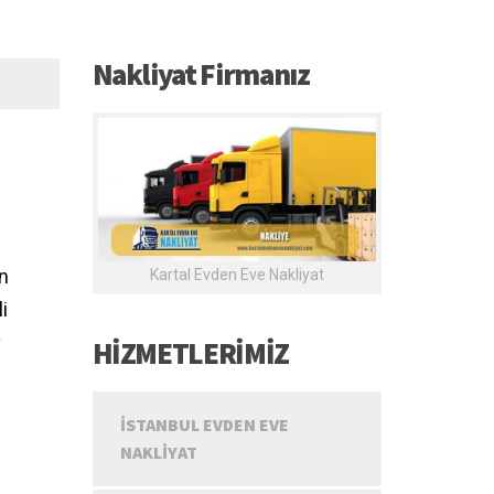
Nakliyat Firmanız
en
Kartal Evden Eve Nakliyat
i
v
HİZMETLERİMİZ
i
İSTANBUL EVDEN EVE
NAKLIYAT