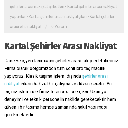
şehirler arası nakliyat şirketleri
•
Kartal şehirler arası nakliyat
yapanlar
•
Kartal şehirler arası nakliyatçıları
•
Kartal şehirler
/
arası ofis nakliyat
0 Yorum
Kartal Şehirler Arası Nakliyat
Daire ve işyeri taşımasını şehirler arası talep edebilirsiniz.
Firma olarak bölgemizden tüm şehirlere taşımacılık
yapıyoruz. Klasik taşıma işlemi dışında
şehirler arası
nakliyat
işlerinde özel bir çalışma ve düzen gerekir. Bu
taşıma işleminde firma tecrübesi öne çıkar. Uzun yol
deneyimi ve teknik personelin naklide gerekecektir. hem
güvenli bir taşıma hemde zamanında nakil yapılması
gerekmektedir.