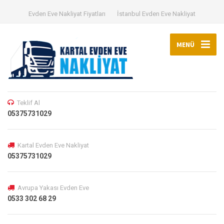
Evden Eve Nakliyat Fiyatları
İstanbul Evden Eve Nakliyat
MENÜ
Teklif Al
05375731029
Kartal Evden Eve Nakliyat
05375731029
Avrupa Yakası Evden Eve
0533 302 68 29