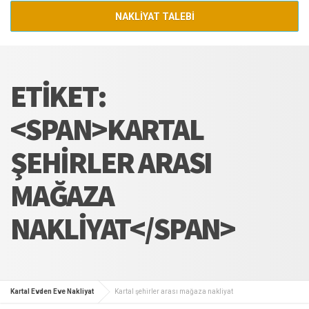
NAKLİYAT TALEBİ
ETIKET:
<SPAN>KARTAL
ŞEHIRLER ARASI
MAĞAZA
NAKLIYAT</SPAN>
Kartal Evden Eve Nakliyat
Kartal şehirler arası mağaza nakliyat