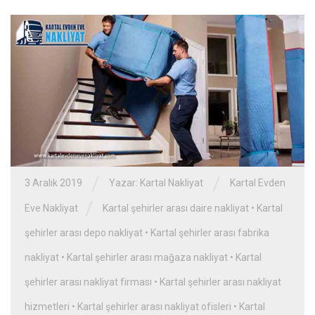
/
/
3 Aralık 2019
Yazar:
Kartal Nakliyat
Kartal Evden
/
Eve Nakliyat
Kartal şehirler arası daire nakliyat
•
Kartal
şehirler arası depo nakliyat
•
Kartal şehirler arası fabrika
nakliyat
•
Kartal şehirler arası mağaza nakliyat
•
Kartal
şehirler arası nakliyat firması
•
Kartal şehirler arası nakliyat
hizmetleri
•
Kartal şehirler arası nakliyat ofisleri
•
Kartal