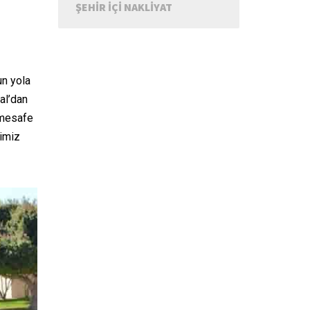
ŞEHIR IÇI NAKLIYAT
un yola
tal’dan
k mesafe
rimiz