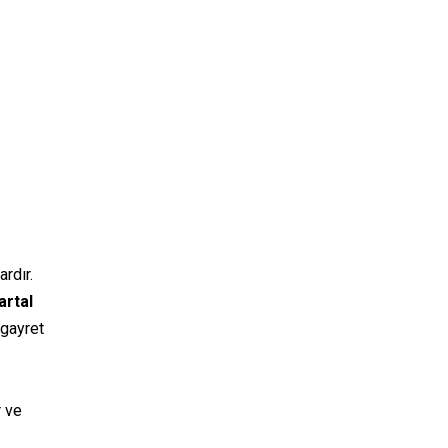
ardır.
artal
 gayret
r ve