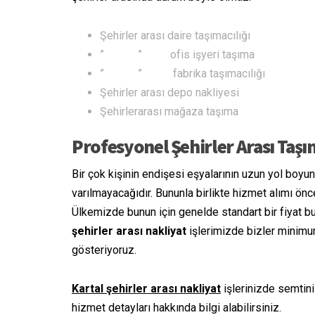
Şehirler arası daire taşımacılığı
” ” ofis işyeri taşıma
” ” fabrika taşımacılığı
Şehirler arası depo nakliyesi
Şehirlerarası mağaza taşıma
Profesyonel Şehirler Arası Taş
Bir çok kişinin endişesi eşyalarının uzun yol boy
varılmayacağıdır. Bununla birlikte hizmet alımı ö
Ülkemizde bunun için genelde standart bir fiyat bul
şehirler arası nakliyat
işlerimizde bizler minimum 
gösteriyoruz.
Kartal şehirler arası nakliyat
işlerinizde semtini
hizmet detayları hakkında bilgi alabilirsiniz.