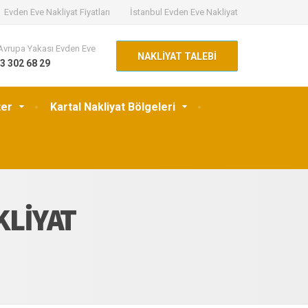
Evden Eve Nakliyat Fiyatları
İstanbul Evden Eve Nakliyat
Avrupa Yakası Evden Eve
NAKLİYAT TALEBİ
3 302 68 29
ter
Kartal Nakliyat Bölgeleri
KLIYAT