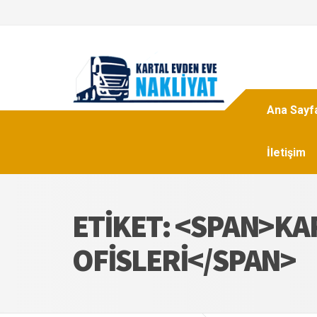
Ana Sayf
İletişim
ETIKET: <SPAN>KA
OFISLERI</SPAN>