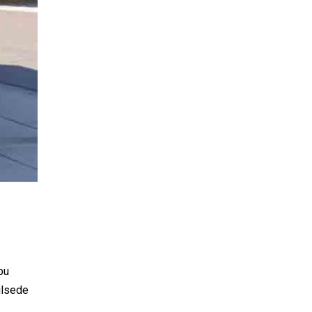
bu
ilsede