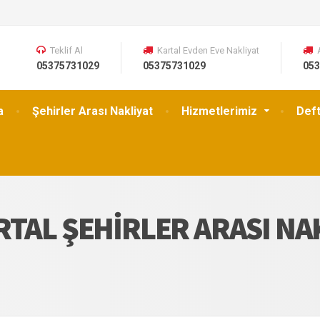
Teklif Al
Kartal Evden Eve Nakliyat
05375731029
05375731029
053
a
Şehirler Arası Nakliyat
Hizmetlerimiz
Def
RTAL ŞEHIRLER ARASI NA