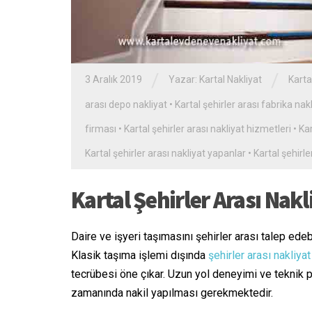
/
/
3 Aralık 2019
Yazar:
Kartal Nakliyat
Karta
arası depo nakliyat
•
Kartal şehirler arası fabrika nak
firması
•
Kartal şehirler arası nakliyat hizmetleri
•
Kar
Kartal şehirler arası nakliyat yapanlar
•
Kartal şehirle
Kartal Şehirler Arası Nakl
Daire ve işyeri taşımasını şehirler arası talep ede
Klasik taşıma işlemi dışında
şehirler arası nakliyat
tecrübesi öne çıkar. Uzun yol deneyimi ve teknik 
zamanında nakil yapılması gerekmektedir.