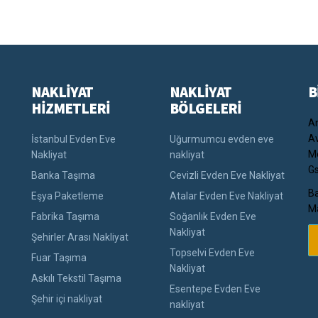
NAKLİYAT
NAKLİYAT
B
HİZMETLERİ
BÖLGELERİ
An
Av
İstanbul Evden Eve
Uğurmumcu evden eve
Me
Nakliyat
nakliyat
Gs
Banka Taşıma
Cevizli Evden Eve Nakliyat
Ba
Eşya Paketleme
Atalar Evden Eve Nakliyat
Ma
Fabrika Taşıma
Soğanlık Evden Eve
Nakliyat
Şehirler Arası Nakliyat
Topselvi Evden Eve
Fuar Taşıma
Nakliyat
Askılı Tekstil Taşıma
Esentepe Evden Eve
Şehir içi nakliyat
nakliyat