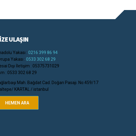
İZE ULAŞIN
adolu Yakası :
0216 399 86 94
rupa Yakası :
0533 302 68 29
sai Dışı İletişim : 05375731029
m : 0533 302 68 29
ğlarbaşı Mah. Bağdat Cad. Doğan Pasajı. No:459/17
ltepe/ KARTAL / istanbul
HEMEN ARA