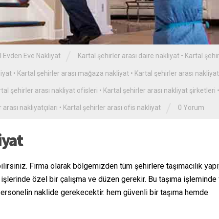
/
l Evden Eve Nakliyat
Kartal şehirler arası daire nakliyat
•
Kartal şehir
liyat
•
Kartal şehirler arası mağaza nakliyat
•
Kartal şehirler arası nakliyat
tal şehirler arası nakliyat ofisleri
•
Kartal şehirler arası nakliyat şirketleri
/
r arası nakliyatçıları
•
Kartal şehirler arası ofis nakliyat
0 Yorum
iyat
bilirsiniz. Firma olarak bölgemizden tüm şehirlere taşımacılık yap
işlerinde özel bir çalışma ve düzen gerekir. Bu taşıma işleminde
personelin naklide gerekecektir. hem güvenli bir taşıma hemde