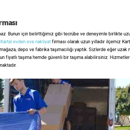
irması
maz. Bunun için belirttiğimiz gibi tecrübe ve deneyimle birlikte uz
.
Kartal evden eve nakliyat
firması olarak uzun yılladır ilçemiz Kar
tı, mağaza, depo ve fabrika taşımacılığı yaptık. Sizlerde eğer uza
un fiyatlı taşıma hemde güvenli bir taşıma alabilirsiniz. Hizmetle
aktadır.