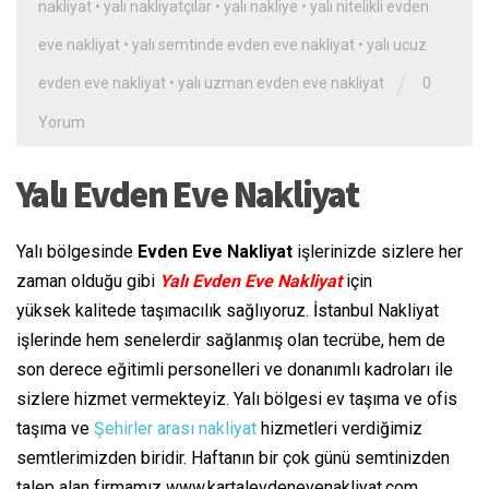
nakliyat
•
yalı nakliyatçılar
•
yalı nakliye
•
yalı nitelikli evden
eve nakliyat
•
yalı semtinde evden eve nakliyat
•
yalı ucuz
/
evden eve nakliyat
•
yalı uzman evden eve nakliyat
0
Yorum
Yalı Evden Eve Nakliyat
Yalı bölgesinde
Evden Eve Nakliyat
işlerinizde sizlere her
zaman olduğu gibi
Yalı Evden Eve Nakliyat
için
yüksek kalitede taşımacılık sağlıyoruz. İstanbul Nakliyat
işlerinde hem senelerdir sağlanmış olan tecrübe, hem de
son derece eğitimli personelleri ve donanımlı kadroları ile
sizlere hizmet vermekteyiz. Yalı bölgesi ev taşıma ve ofis
taşıma ve
Şehirler arası nakliyat
hizmetleri verdiğimiz
semtlerimizden biridir. Haftanın bir çok günü semtinizden
talep alan firmamız www.kartalevdenevenakliyat.com