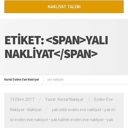
NAKLİYAT TALEBİ
ETIKET: <SPAN>YALI
NAKLIYAT</SPAN>
Kartal Evden Eve Nakliyat
yalı nakliyat
/
/
13 Ekim 2017
Yazar:
Kartal Nakliyat
Evden Eve
/
Nakliyat
•
Nakliyat
yalı ciddi evden eve nakliyat
•
yalı en
iyi evden eve nakliyat
•
yalı kaliteli evden eve nakliyat
•
yalı