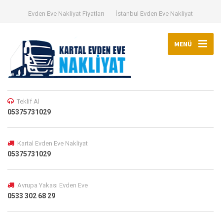
Evden Eve Nakliyat Fiyatları
İstanbul Evden Eve Nakliyat
MENÜ
Teklif Al
05375731029
Kartal Evden Eve Nakliyat
05375731029
Avrupa Yakası Evden Eve
0533 302 68 29