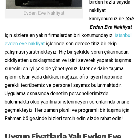
birden fazla sayıda
nakliyat
Evden Eve Nakliyat
kamyonumuz ile
Yalı
Evden Eve Nakliyat
için sizlere en yakın firmalardan biri konumundayız.
İstanbul
evden eve nakliyat
işlerinde son derece titiz bir ekip
çalışması yürütmekteyiz. Hiç bir şekilde sorun çıkarmadan,
ciddiyetten uzaklaşmadan ve işini severek yaparak taşınma
sürecini en iyi şekilde yönetiyoruz. İster ev daire taşıma
işlemi olsun yada dükkan, mağaza, ofis işyeri hepsinde
gerekli tecrübemiz ve personel sayımız bulunmaktadır.
Uygulama esnasında denetim personellerimizde
bulunmakta olup yapılması istenmeyen sorunlarında önüne
geçmekteyiz. Her zaman planlı ve programlı bir taşıma için
Rahman bölgesinde bizleri tercih edin sizde rahat edin!
Uygun Fiyatlarla Yalı Evden Eve