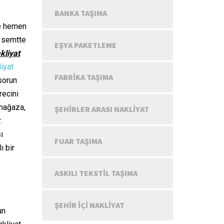
BANKA TAŞIMA
re hemen
k semtte
EŞYA PAKETLEME
kliyat
iyat
FABRIKA TAŞIMA
 sorun
recini
 mağaza,
ŞEHIRLER ARASI NAKLIYAT
.
ı
FUAR TAŞIMA
ı bir
ASKILI TEKSTIL TAŞIMA
ŞEHIR IÇI NAKLIYAT
un