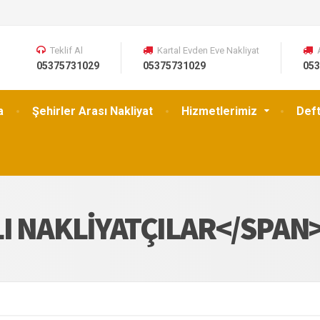
Teklif Al
Kartal Evden Eve Nakliyat
05375731029
05375731029
053
a
Şehirler Arası Nakliyat
Hizmetlerimiz
Def
LI NAKLIYATÇILAR</SPAN