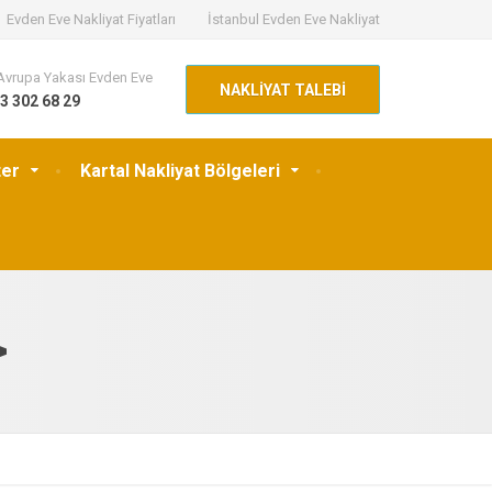
Evden Eve Nakliyat Fiyatları
İstanbul Evden Eve Nakliyat
Avrupa Yakası Evden Eve
NAKLİYAT TALEBİ
3 302 68 29
ter
Kartal Nakliyat Bölgeleri
>