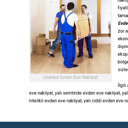
nakli
fiyat
tamam
Evde
zor a
ekon
dışın
ekspe
bölg
sizle
İstanbul Evden Eve Nakliyat
İlgil
eve nakliyat, yalı semtinde evden eve nakliyat, yal
nitelikli evden eve nakliyat, yalı ciddi evden eve nak