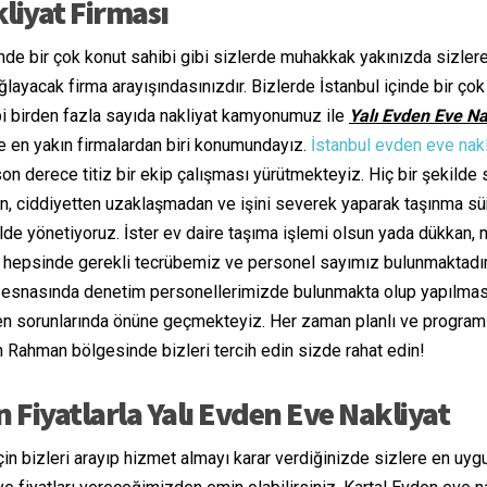
liyat Firması
nde bir çok konut sahibi gibi sizlerde muhakkak yakınızda sizle
layacak firma arayışındasınızdır. Bizlerde İstanbul içinde bir ço
bi birden fazla sayıda nakliyat kamyonumuz ile
Yalı Evden Eve Na
re en yakın firmalardan biri konumundayız.
İstanbul evden eve nakl
son derece titiz bir ekip çalışması yürütmekteyiz. Hiç bir şekilde
n, ciddiyetten uzaklaşmadan ve işini severek yaparak taşınma sü
ilde yönetiyoruz. İster ev daire taşıma işlemi olsun yada dükkan,
i hepsinde gerekli tecrübemiz ve personel sayımız bulunmaktadır
esnasında denetim personellerimizde bulunmakta olup yapılmas
n sorunlarında önüne geçmekteyiz. Her zaman planlı ve programl
n Rahman bölgesinde bizleri tercih edin sizde rahat edin!
 Fiyatlarla Yalı Evden Eve Nakliyat
için bizleri arayıp hizmet almayı karar verdiğinizde sizlere en uyg