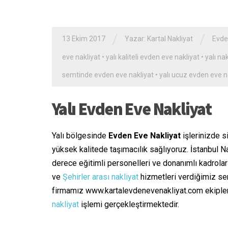
/
/
13 Ekim 2017
Yazar:
Kartal Nakliyat
Evde
eve nakliyat
•
yalı kaliteli evden eve nakliyat
•
yalı nak
semtinde evden eve nakliyat
•
yalı ucuz evden eve n
Yalı Evden Eve Nakliyat
Yalı bölgesinde
Evden Eve Nakliyat
işlerinizde s
yüksek kalitede taşımacılık sağlıyoruz. İstanbul 
derece eğitimli personelleri ve donanımlı kadrolar
ve
Şehirler arası nakliyat
hizmetleri verdiğimiz sem
firmamız www.kartalevdenevenakliyat.com ekipler
nakliyat
işlemi gerçekleştirmektedir.