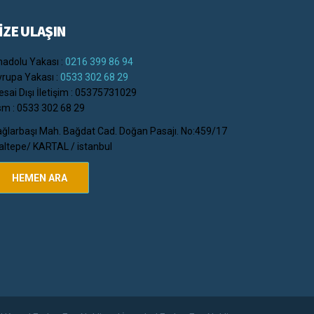
İZE ULAŞIN
adolu Yakası :
0216 399 86 94
rupa Yakası :
0533 302 68 29
sai Dışı İletişim : 05375731029
m : 0533 302 68 29
ğlarbaşı Mah. Bağdat Cad. Doğan Pasajı. No:459/17
ltepe/ KARTAL / istanbul
HEMEN ARA