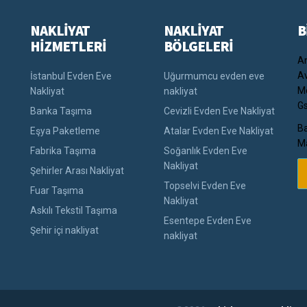
NAKLİYAT
NAKLİYAT
B
HİZMETLERİ
BÖLGELERİ
An
Av
İstanbul Evden Eve
Uğurmumcu evden eve
Me
Nakliyat
nakliyat
Gs
Banka Taşıma
Cevizli Evden Eve Nakliyat
Ba
Eşya Paketleme
Atalar Evden Eve Nakliyat
Ma
Fabrika Taşıma
Soğanlık Evden Eve
Nakliyat
Şehirler Arası Nakliyat
Topselvi Evden Eve
Fuar Taşıma
Nakliyat
Askılı Tekstil Taşıma
Esentepe Evden Eve
Şehir içi nakliyat
nakliyat