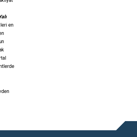
akliyat
Yalı
leri en
en
un
ak
tal
mtlerde
evden