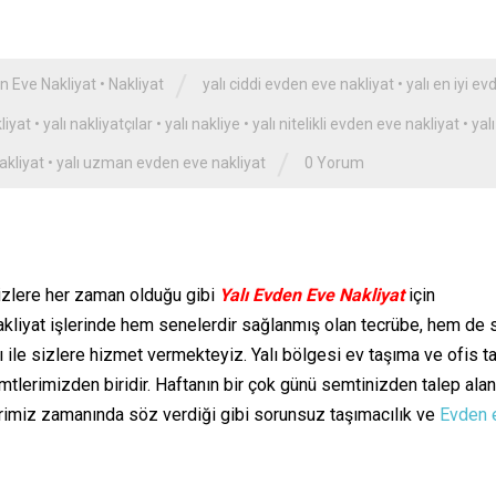
/
n Eve Nakliyat
•
Nakliyat
yalı ciddi evden eve nakliyat
•
yalı en iyi ev
liyat
•
yalı nakliyatçılar
•
yalı nakliye
•
yalı nitelikli evden eve nakliyat
•
yalı
/
akliyat
•
yalı uzman evden eve nakliyat
0 Yorum
izlere her zaman olduğu gibi
Yalı Evden Eve Nakliyat
için
Nakliyat işlerinde hem senelerdir sağlanmış olan tecrübe, hem de 
ı ile sizlere hizmet vermekteyiz. Yalı bölgesi ev taşıma ve ofis t
tlerimizden biridir. Haftanın bir çok günü semtinizden talep alan
imiz zamanında söz verdiği gibi sorunsuz taşımacılık ve
Evden 