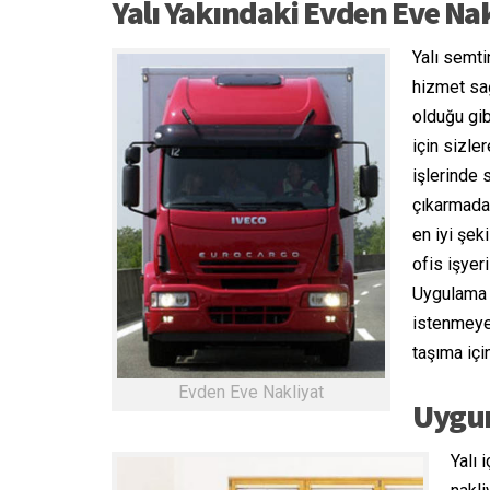
Yalı Yakındaki Evden Eve Nak
Yalı semti
hizmet sağ
olduğu gi
için sizle
işlerinde 
çıkarmada
en iyi şek
ofis işyer
Uygulama 
istenmeye
taşıma içi
Evden Eve Nakliyat
Uygun
Yalı 