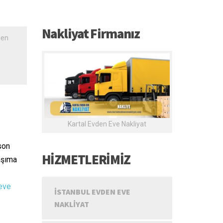
Nakliyat Firmanız
den
Kartal Evden Eve Nakliyat
son
HİZMETLERİMİZ
aşıma
eve
İSTANBUL EVDEN EVE
NAKLIYAT