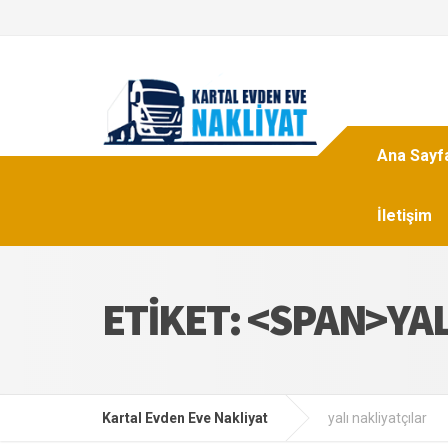
Ana Sayf
İletişim
ETIKET: <SPAN>YA
Kartal Evden Eve Nakliyat
yalı nakliyatçılar