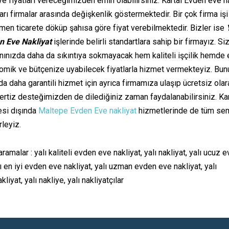
ye fiyatları vereceğimizden emin olabilirsiniz. Kartal Evden eve n
ları firmalar arasında değişkenlik göstermektedir. Bir çok firma işi
en ticarete döküp şahısa göre fiyat verebilmektedir. Bizler ise
n Eve Nakliyat
işlerinde belirli standartlara sahip bir firmayız. Siz
nınızda daha da sıkıntıya sokmayacak hem kaliteli işçilik hemde 
omik ve bütçenize uyabilecek fiyatlarla hizmet vermekteyiz. Bun
da daha garantili hizmet için ayrıca firmamıza ulaşıp ücretsiz olar
rtiz desteğimizden de dilediğiniz zaman faydalanabilirsiniz. Kar
esi dışında
Maltepe Evden Eve nakliyat
hizmetlerinde de tüm se
rleyiz.
i aramalar : yalı kaliteli evden eve nakliyat, yalı nakliyat, yalı ucuz 
ı en iyi evden eve nakliyat, yalı uzman evden eve nakliyat, yalı
liyat, yalı nakliye, yalı nakliyatçılar