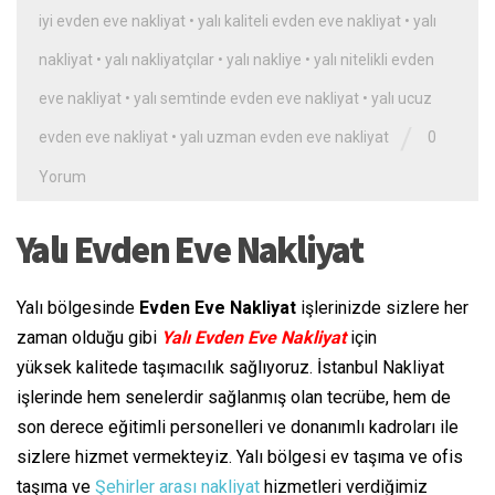
iyi evden eve nakliyat
•
yalı kaliteli evden eve nakliyat
•
yalı
nakliyat
•
yalı nakliyatçılar
•
yalı nakliye
•
yalı nitelikli evden
eve nakliyat
•
yalı semtinde evden eve nakliyat
•
yalı ucuz
/
evden eve nakliyat
•
yalı uzman evden eve nakliyat
0
Yorum
Yalı Evden Eve Nakliyat
Yalı bölgesinde
Evden Eve Nakliyat
işlerinizde sizlere her
zaman olduğu gibi
Yalı Evden Eve Nakliyat
için
yüksek kalitede taşımacılık sağlıyoruz. İstanbul Nakliyat
işlerinde hem senelerdir sağlanmış olan tecrübe, hem de
son derece eğitimli personelleri ve donanımlı kadroları ile
sizlere hizmet vermekteyiz. Yalı bölgesi ev taşıma ve ofis
taşıma ve
Şehirler arası nakliyat
hizmetleri verdiğimiz