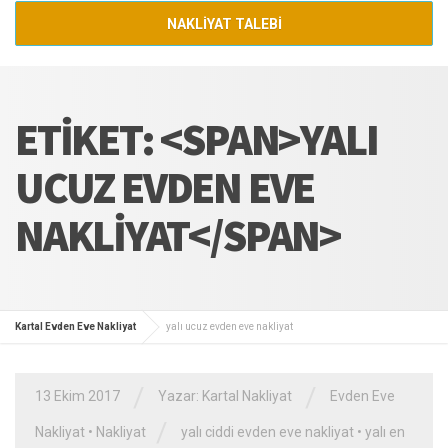
NAKLİYAT TALEBİ
ETIKET: <SPAN>YALI
UCUZ EVDEN EVE
NAKLIYAT</SPAN>
Kartal Evden Eve Nakliyat
yalı ucuz evden eve nakliyat
/
/
13 Ekim 2017
Yazar:
Kartal Nakliyat
Evden Eve
/
Nakliyat
•
Nakliyat
yalı ciddi evden eve nakliyat
•
yalı en