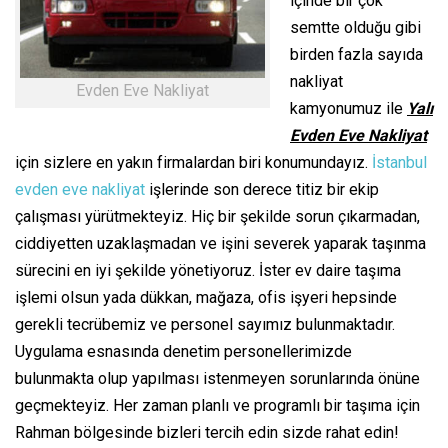
içinde bir çok
semtte olduğu gibi
birden fazla sayıda
nakliyat
Evden Eve Nakliyat
kamyonumuz ile
Yalı
Evden Eve Nakliyat
için sizlere en yakın firmalardan biri konumundayız.
İstanbul
evden eve nakliyat
işlerinde son derece titiz bir ekip
çalışması yürütmekteyiz. Hiç bir şekilde sorun çıkarmadan,
ciddiyetten uzaklaşmadan ve işini severek yaparak taşınma
sürecini en iyi şekilde yönetiyoruz. İster ev daire taşıma
işlemi olsun yada dükkan, mağaza, ofis işyeri hepsinde
gerekli tecrübemiz ve personel sayımız bulunmaktadır.
Uygulama esnasında denetim personellerimizde
bulunmakta olup yapılması istenmeyen sorunlarında önüne
geçmekteyiz. Her zaman planlı ve programlı bir taşıma için
Rahman bölgesinde bizleri tercih edin sizde rahat edin!