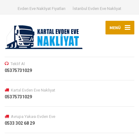
Evden Eve Nakliyat Fiyatları
İstanbul Evden Eve Nakliyat
MENÜ
Teklif Al
05375731029
Kartal Evden Eve Nakliyat
05375731029
Avrupa Yakası Evden Eve
0533 302 68 29